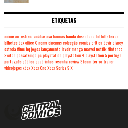
ETIQUETAS
anime
antestreia
análise
asa
bancas
banda desenhada
bd
bilheteiras
bilhetes
box office
Cinema
cinemas
colecção
comics
crítica
devir
disney
estreia
filme
hq
jogos
lançamento
levoir
manga
marvel
netflix
Nintendo
Switch
passatempo
pc
playstation
playstation 4
playstation 5
portugal
português
público
quadrinhos
resenha
review
Steam
terror
trailer
videojogos
xbox
Xbox One
Xbox Series S|X