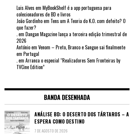
Luis Alves
em
MyBookShelf é a app portuguesa para
colecionadores de BD e livros
João Gordinho
em
Tens um A Teoria do K.O. com defeito? O
que fazer?
.
em
Dangan Magazine lança a terceira edição trimestral de
2026
António
em
Venom – Preto, Branco e Sangue sai finalmente
em Portugal
.
em
Arranca o especial “Realizadores Sem Fronteiras by
TVCine Edition”
BANDA DESENHADA
ANÁLISE BD: O DESERTO DOS TÁRTAROS – A
ESPERA COMO DESTINO
7 DE AGOSTO DE 2026