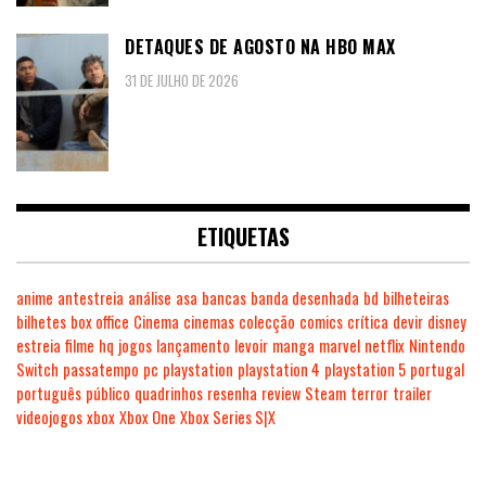
DETAQUES DE AGOSTO NA HBO MAX
31 DE JULHO DE 2026
ETIQUETAS
anime
antestreia
análise
asa
bancas
banda desenhada
bd
bilheteiras
bilhetes
box office
Cinema
cinemas
colecção
comics
crítica
devir
disney
estreia
filme
hq
jogos
lançamento
levoir
manga
marvel
netflix
Nintendo
Switch
passatempo
pc
playstation
playstation 4
playstation 5
portugal
português
público
quadrinhos
resenha
review
Steam
terror
trailer
videojogos
xbox
Xbox One
Xbox Series S|X