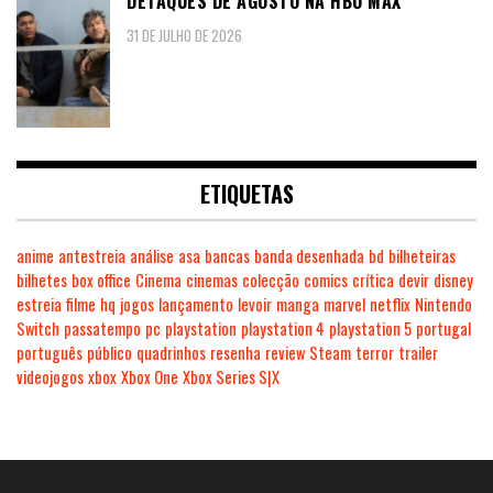
DETAQUES DE AGOSTO NA HBO MAX
31 DE JULHO DE 2026
ETIQUETAS
anime
antestreia
análise
asa
bancas
banda desenhada
bd
bilheteiras
bilhetes
box office
Cinema
cinemas
colecção
comics
crítica
devir
disney
estreia
filme
hq
jogos
lançamento
levoir
manga
marvel
netflix
Nintendo
Switch
passatempo
pc
playstation
playstation 4
playstation 5
portugal
português
público
quadrinhos
resenha
review
Steam
terror
trailer
videojogos
xbox
Xbox One
Xbox Series S|X