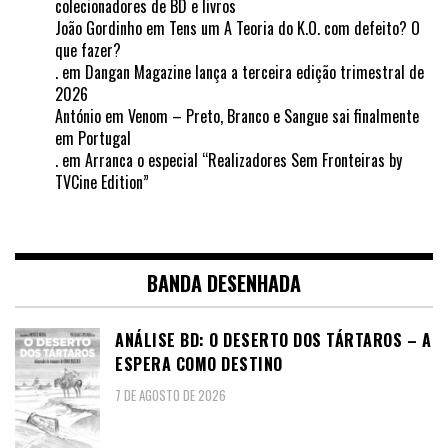
colecionadores de BD e livros
João Gordinho
em
Tens um A Teoria do K.O. com defeito? O
que fazer?
.
em
Dangan Magazine lança a terceira edição trimestral de
2026
António
em
Venom – Preto, Branco e Sangue sai finalmente
em Portugal
.
em
Arranca o especial “Realizadores Sem Fronteiras by
TVCine Edition”
BANDA DESENHADA
ANÁLISE BD: O DESERTO DOS TÁRTAROS – A
ESPERA COMO DESTINO
7 DE AGOSTO DE 2026