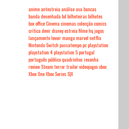
anime
antestreia
análise
asa
bancas
banda desenhada
bd
bilheteiras
bilhetes
box office
Cinema
cinemas
colecção
comics
crítica
devir
disney
estreia
filme
hq
jogos
lançamento
levoir
manga
marvel
netflix
Nintendo Switch
passatempo
pc
playstation
playstation 4
playstation 5
portugal
português
público
quadrinhos
resenha
review
Steam
terror
trailer
videojogos
xbox
Xbox One
Xbox Series S|X