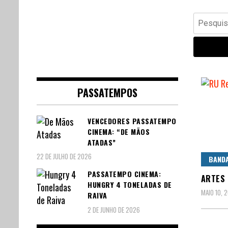
Banda Desenhada, Cinema,
Central Comics
Pesquisar
Animação, TV, Videojogos
por:
PASSATEMPOS
VENCEDORES PASSATEMPO
CINEMA: “DE MÃOS
ATADAS”
22 DE JULHO DE 2026
BAND
PASSATEMPO CINEMA:
ARTES 
HUNGRY 4 TONELADAS DE
MAIO 10, 
RAIVA
2 DE JUNHO DE 2026