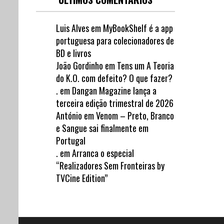
Luis Alves
em
MyBookShelf é a app
portuguesa para colecionadores de
BD e livros
João Gordinho
em
Tens um A Teoria
do K.O. com defeito? O que fazer?
.
em
Dangan Magazine lança a
terceira edição trimestral de 2026
António
em
Venom – Preto, Branco
e Sangue sai finalmente em
Portugal
.
em
Arranca o especial
“Realizadores Sem Fronteiras by
TVCine Edition”