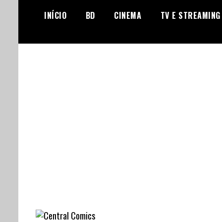
Skip
INÍCIO
BD
CINEMA
TV E STREAMING
to
content