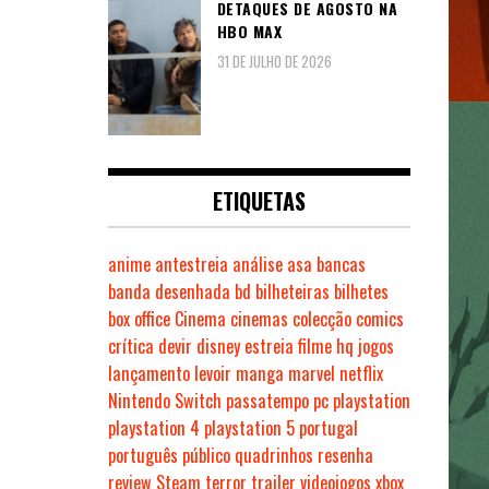
DETAQUES DE AGOSTO NA
HBO MAX
31 DE JULHO DE 2026
ETIQUETAS
anime
antestreia
análise
asa
bancas
banda desenhada
bd
bilheteiras
bilhetes
box office
Cinema
cinemas
colecção
comics
crítica
devir
disney
estreia
filme
hq
jogos
lançamento
levoir
manga
marvel
netflix
Nintendo Switch
passatempo
pc
playstation
playstation 4
playstation 5
portugal
português
público
quadrinhos
resenha
review
Steam
terror
trailer
videojogos
xbox