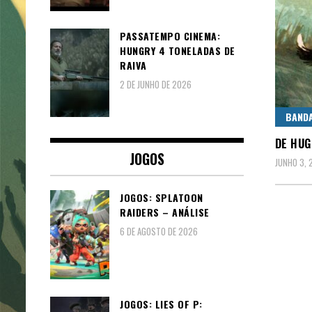
PASSATEMPO CINEMA:
HUNGRY 4 TONELADAS DE
RAIVA
2 DE JUNHO DE 2026
BAND
DE HUG
JOGOS
JUNHO 3, 
JOGOS: SPLATOON
RAIDERS – ANÁLISE
6 DE AGOSTO DE 2026
JOGOS: LIES OF P: