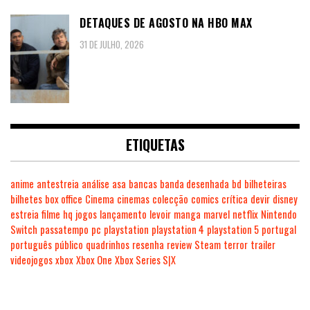
DETAQUES DE AGOSTO NA HBO MAX
31 DE JULHO, 2026
ETIQUETAS
anime
antestreia
análise
asa
bancas
banda desenhada
bd
bilheteiras
bilhetes
box office
Cinema
cinemas
colecção
comics
crítica
devir
disney
estreia
filme
hq
jogos
lançamento
levoir
manga
marvel
netflix
Nintendo
Switch
passatempo
pc
playstation
playstation 4
playstation 5
portugal
português
público
quadrinhos
resenha
review
Steam
terror
trailer
videojogos
xbox
Xbox One
Xbox Series S|X