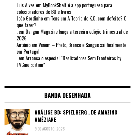
Luis Alves
em
MyBookShelf é a app portuguesa para
colecionadores de BD e livros
João Gordinho
em
Tens um A Teoria do K.O. com defeito? O
que fazer?
.
em
Dangan Magazine lança a terceira edição trimestral de
2026
António
em
Venom – Preto, Branco e Sangue sai finalmente
em Portugal
.
em
Arranca o especial “Realizadores Sem Fronteiras by
TVCine Edition”
BANDA DESENHADA
ANÁLISE BD: SPIELBERG , DE AMAZING
AMÉZIANE
9 DE AGOSTO, 2026