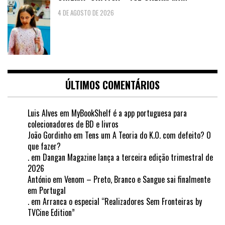
4 DE AGOSTO DE 2026
ÚLTIMOS COMENTÁRIOS
Luis Alves
em
MyBookShelf é a app portuguesa para
colecionadores de BD e livros
João Gordinho
em
Tens um A Teoria do K.O. com defeito? O
que fazer?
.
em
Dangan Magazine lança a terceira edição trimestral de
2026
António
em
Venom – Preto, Branco e Sangue sai finalmente
em Portugal
.
em
Arranca o especial “Realizadores Sem Fronteiras by
TVCine Edition”