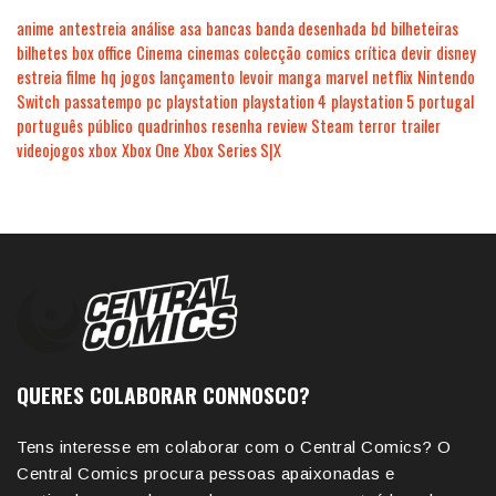
anime
antestreia
análise
asa
bancas
banda desenhada
bd
bilheteiras
bilhetes
box office
Cinema
cinemas
colecção
comics
crítica
devir
disney
estreia
filme
hq
jogos
lançamento
levoir
manga
marvel
netflix
Nintendo
Switch
passatempo
pc
playstation
playstation 4
playstation 5
portugal
português
público
quadrinhos
resenha
review
Steam
terror
trailer
videojogos
xbox
Xbox One
Xbox Series S|X
QUERES COLABORAR CONNOSCO?
Tens interesse em colaborar com o Central Comics? O
Central Comics procura pessoas apaixonadas e