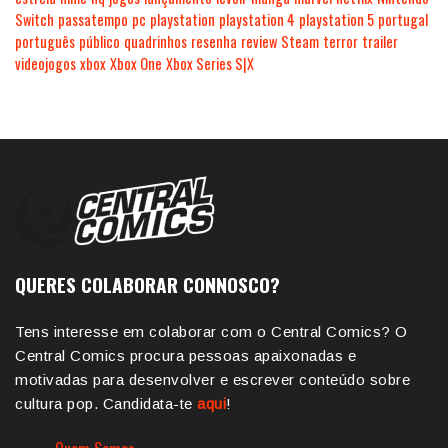
Switch
passatempo
pc
playstation
playstation 4
playstation 5
portugal
português
público
quadrinhos
resenha
review
Steam
terror
trailer
videojogos
xbox
Xbox One
Xbox Series S|X
QUERES COLABORAR CONNOSCO?
Tens interesse em colaborar com o Central Comics? O
Central Comics procura pessoas apaixonadas e
motivadas para desenvolver e escrever conteúdo sobre
cultura pop. Candidata-te
aqui
!