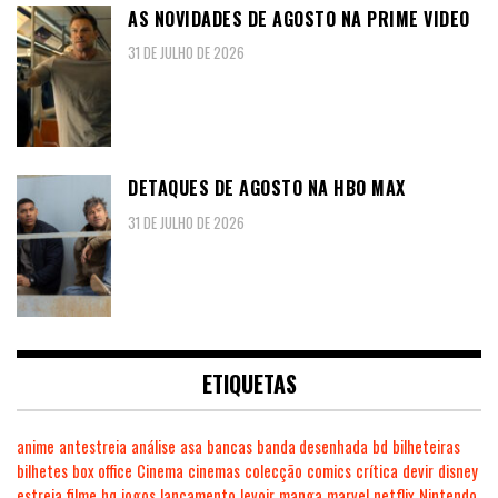
AS NOVIDADES DE AGOSTO NA PRIME VIDEO
31 DE JULHO DE 2026
DETAQUES DE AGOSTO NA HBO MAX
31 DE JULHO DE 2026
ETIQUETAS
anime
antestreia
análise
asa
bancas
banda desenhada
bd
bilheteiras
bilhetes
box office
Cinema
cinemas
colecção
comics
crítica
devir
disney
estreia
filme
hq
jogos
lançamento
levoir
manga
marvel
netflix
Nintendo