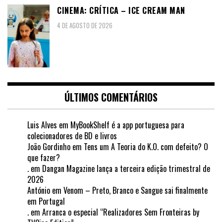
CINEMA: CRÍTICA – ICE CREAM MAN
4 DE AGOSTO DE 2026
ÚLTIMOS COMENTÁRIOS
Luis Alves
em
MyBookShelf é a app portuguesa para
colecionadores de BD e livros
João Gordinho
em
Tens um A Teoria do K.O. com defeito? O
que fazer?
.
em
Dangan Magazine lança a terceira edição trimestral de
2026
António
em
Venom – Preto, Branco e Sangue sai finalmente
em Portugal
.
em
Arranca o especial “Realizadores Sem Fronteiras by