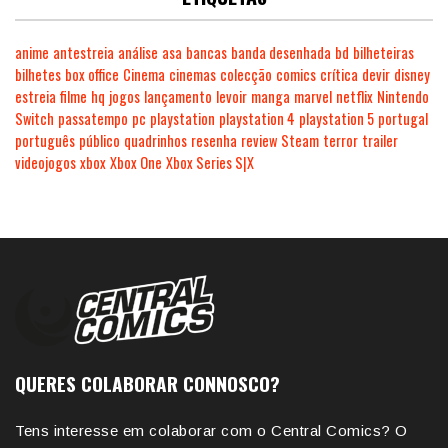
anime
antestreia
análise
asa
bancas
banda desenhada
bd
bilheteiras
bilhetes
box office
Cinema
cinemas
colecção
comics
crítica
devir
disney
estreia
filme
hq
jogos
lançamento
levoir
manga
marvel
netflix
Nintendo
Switch
passatempo
pc
playstation
playstation 4
playstation 5
portugal
português
público
quadrinhos
resenha
review
Steam
terror
trailer
videojogos
xbox
Xbox One
Xbox Series S|X
QUERES COLABORAR CONNOSCO?
Tens interesse em colaborar com o Central Comics? O