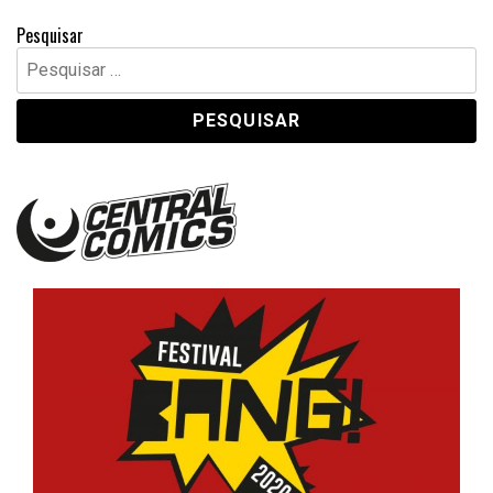
Pesquisar
Pesquisar
por:
Central Comics
Banda Desenhada, Cinema, Animação, TV, Videojogos