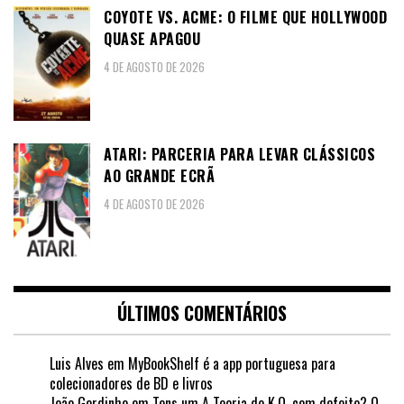
COYOTE VS. ACME: O FILME QUE HOLLYWOOD
QUASE APAGOU
4 DE AGOSTO DE 2026
ATARI: PARCERIA PARA LEVAR CLÁSSICOS
AO GRANDE ECRÃ
4 DE AGOSTO DE 2026
ÚLTIMOS COMENTÁRIOS
Luis Alves
em
MyBookShelf é a app portuguesa para
colecionadores de BD e livros
João Gordinho
em
Tens um A Teoria do K.O. com defeito? O