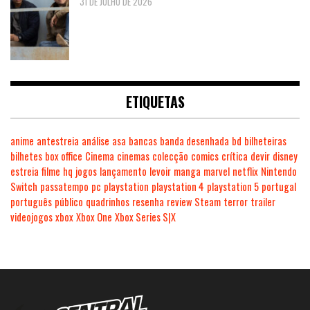
31 DE JULHO DE 2026
ETIQUETAS
anime
antestreia
análise
asa
bancas
banda desenhada
bd
bilheteiras
bilhetes
box office
Cinema
cinemas
colecção
comics
crítica
devir
disney
estreia
filme
hq
jogos
lançamento
levoir
manga
marvel
netflix
Nintendo
Switch
passatempo
pc
playstation
playstation 4
playstation 5
portugal
português
público
quadrinhos
resenha
review
Steam
terror
trailer
videojogos
xbox
Xbox One
Xbox Series S|X