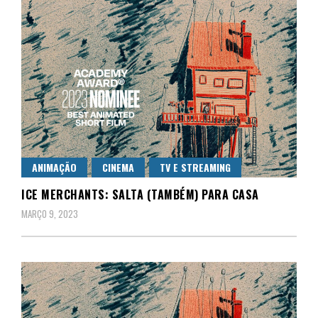
ANIMAÇÃO
CINEMA
TV E STREAMING
ICE MERCHANTS: SALTA (TAMBÉM) PARA CASA
MARÇO 9, 2023