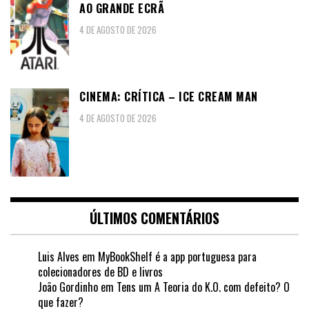
AO GRANDE ECRÃ
4 DE AGOSTO DE 2026
CINEMA: CRÍTICA – ICE CREAM MAN
4 DE AGOSTO DE 2026
ÚLTIMOS COMENTÁRIOS
Luis Alves
em
MyBookShelf é a app portuguesa para
colecionadores de BD e livros
João Gordinho
em
Tens um A Teoria do K.O. com defeito? O
que fazer?