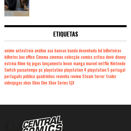
ETIQUETAS
anime
antestreia
análise
asa
bancas
banda desenhada
bd
bilheteiras
bilhetes
box office
Cinema
cinemas
colecção
comics
crítica
devir
disney
estreia
filme
hq
jogos
lançamento
levoir
manga
marvel
netflix
Nintendo
Switch
passatempo
pc
playstation
playstation 4
playstation 5
portugal
português
público
quadrinhos
resenha
review
Steam
terror
trailer
videojogos
xbox
Xbox One
Xbox Series S|X