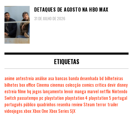
DETAQUES DE AGOSTO NA HBO MAX
31 DE JULHO DE 2026
ETIQUETAS
anime
antestreia
análise
asa
bancas
banda desenhada
bd
bilheteiras
bilhetes
box office
Cinema
cinemas
colecção
comics
crítica
devir
disney
estreia
filme
hq
jogos
lançamento
levoir
manga
marvel
netflix
Nintendo
Switch
passatempo
pc
playstation
playstation 4
playstation 5
portugal
português
público
quadrinhos
resenha
review
Steam
terror
trailer
videojogos
xbox
Xbox One
Xbox Series S|X