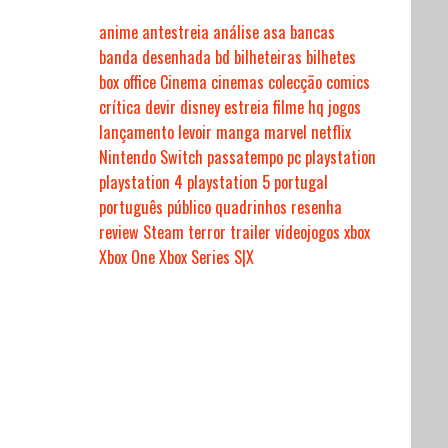
anime
antestreia
análise
asa
bancas
banda desenhada
bd
bilheteiras
bilhetes
box office
Cinema
cinemas
colecção
comics
crítica
devir
disney
estreia
filme
hq
jogos
lançamento
levoir
manga
marvel
netflix
Nintendo Switch
passatempo
pc
playstation
playstation 4
playstation 5
portugal
português
público
quadrinhos
resenha
review
Steam
terror
trailer
videojogos
xbox
Xbox One
Xbox Series S|X