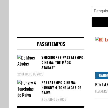
Banda Desenhada, Cinema,
Central Comics
Pesquisar
Animação, TV, Videojogos
por:
PASSATEMPOS
VENCEDORES PASSATEMPO
CINEMA: “DE MÃOS
ATADAS”
22 DE JULHO DE 2026
BAND
PASSATEMPO CINEMA:
BD: LA
HUNGRY 4 TONELADAS DE
FEVEREIRO
RAIVA
2 DE JUNHO DE 2026