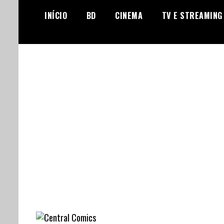
Skip
INÍCIO
BD
CINEMA
TV E STREAMING
to
content