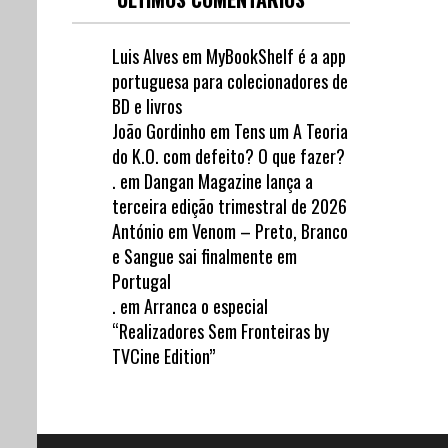
Luis Alves
em
MyBookShelf é a app
portuguesa para colecionadores de
BD e livros
João Gordinho
em
Tens um A Teoria
do K.O. com defeito? O que fazer?
.
em
Dangan Magazine lança a
terceira edição trimestral de 2026
António
em
Venom – Preto, Branco
e Sangue sai finalmente em
Portugal
.
em
Arranca o especial
“Realizadores Sem Fronteiras by
TVCine Edition”