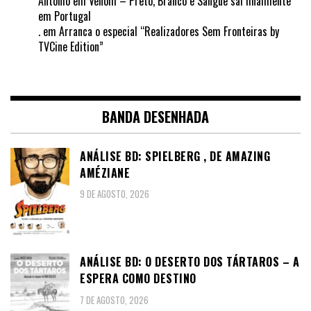
António
em
Venom – Preto, Branco e Sangue sai finalmente
em Portugal
.
em
Arranca o especial “Realizadores Sem Fronteiras by
TVCine Edition”
BANDA DESENHADA
ANÁLISE BD: SPIELBERG , DE AMAZING
AMÉZIANE
9 DE AGOSTO, 2026
ANÁLISE BD: O DESERTO DOS TÁRTAROS – A
ESPERA COMO DESTINO
7 DE AGOSTO, 2026