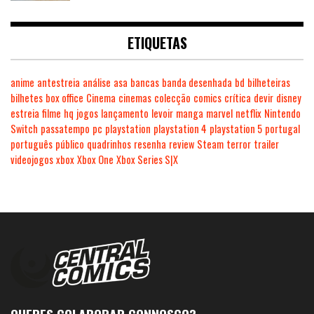
ETIQUETAS
anime
antestreia
análise
asa
bancas
banda desenhada
bd
bilheteiras
bilhetes
box office
Cinema
cinemas
colecção
comics
crítica
devir
disney
estreia
filme
hq
jogos
lançamento
levoir
manga
marvel
netflix
Nintendo
Switch
passatempo
pc
playstation
playstation 4
playstation 5
portugal
português
público
quadrinhos
resenha
review
Steam
terror
trailer
videojogos
xbox
Xbox One
Xbox Series S|X