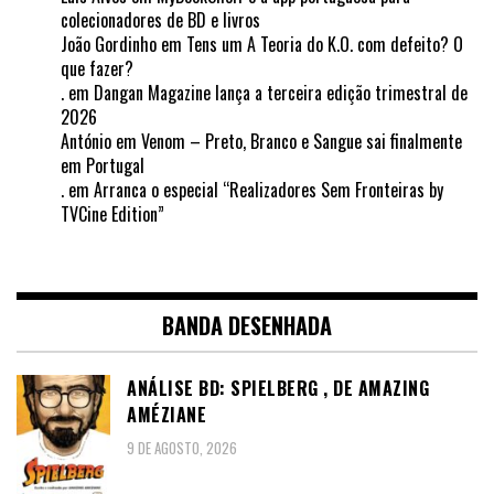
colecionadores de BD e livros
João Gordinho
em
Tens um A Teoria do K.O. com defeito? O
que fazer?
.
em
Dangan Magazine lança a terceira edição trimestral de
2026
António
em
Venom – Preto, Branco e Sangue sai finalmente
em Portugal
.
em
Arranca o especial “Realizadores Sem Fronteiras by
TVCine Edition”
BANDA DESENHADA
ANÁLISE BD: SPIELBERG , DE AMAZING
AMÉZIANE
9 DE AGOSTO, 2026