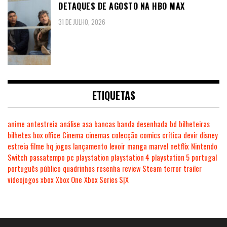
DETAQUES DE AGOSTO NA HBO MAX
31 DE JULHO, 2026
ETIQUETAS
anime
antestreia
análise
asa
bancas
banda desenhada
bd
bilheteiras
bilhetes
box office
Cinema
cinemas
colecção
comics
crítica
devir
disney
estreia
filme
hq
jogos
lançamento
levoir
manga
marvel
netflix
Nintendo
Switch
passatempo
pc
playstation
playstation 4
playstation 5
portugal
português
público
quadrinhos
resenha
review
Steam
terror
trailer
videojogos
xbox
Xbox One
Xbox Series S|X