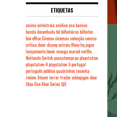
ETIQUETAS
anime
antestreia
análise
asa
bancas
banda desenhada
bd
bilheteiras
bilhetes
box office
Cinema
cinemas
colecção
comics
crítica
devir
disney
estreia
filme
hq
jogos
lançamento
levoir
manga
marvel
netflix
Nintendo Switch
passatempo
pc
playstation
playstation 4
playstation 5
portugal
português
público
quadrinhos
resenha
review
Steam
terror
trailer
videojogos
xbox
Xbox One
Xbox Series S|X