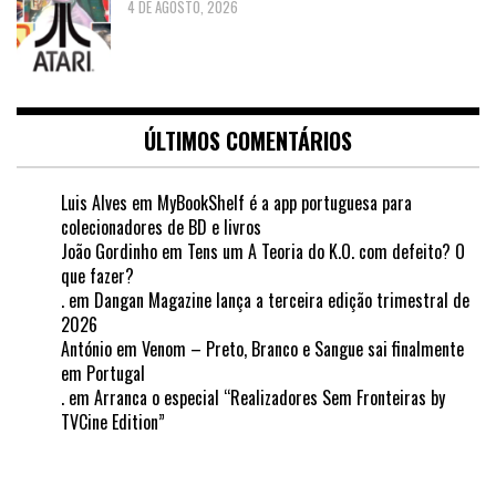
4 DE AGOSTO, 2026
ÚLTIMOS COMENTÁRIOS
Luis Alves
em
MyBookShelf é a app portuguesa para
colecionadores de BD e livros
João Gordinho
em
Tens um A Teoria do K.O. com defeito? O
que fazer?
.
em
Dangan Magazine lança a terceira edição trimestral de
2026
António
em
Venom – Preto, Branco e Sangue sai finalmente
em Portugal
.
em
Arranca o especial “Realizadores Sem Fronteiras by
TVCine Edition”