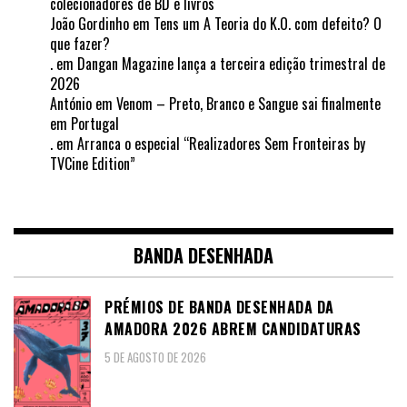
colecionadores de BD e livros
João Gordinho
em
Tens um A Teoria do K.O. com defeito? O
que fazer?
.
em
Dangan Magazine lança a terceira edição trimestral de
2026
António
em
Venom – Preto, Branco e Sangue sai finalmente
em Portugal
.
em
Arranca o especial “Realizadores Sem Fronteiras by
TVCine Edition”
BANDA DESENHADA
PRÉMIOS DE BANDA DESENHADA DA
AMADORA 2026 ABREM CANDIDATURAS
5 DE AGOSTO DE 2026