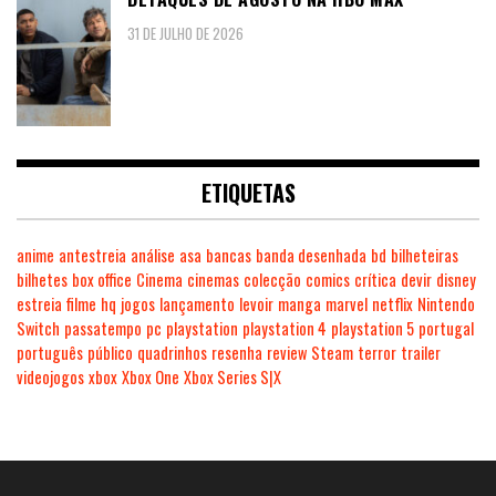
31 DE JULHO DE 2026
ETIQUETAS
anime
antestreia
análise
asa
bancas
banda desenhada
bd
bilheteiras
bilhetes
box office
Cinema
cinemas
colecção
comics
crítica
devir
disney
estreia
filme
hq
jogos
lançamento
levoir
manga
marvel
netflix
Nintendo
Switch
passatempo
pc
playstation
playstation 4
playstation 5
portugal
português
público
quadrinhos
resenha
review
Steam
terror
trailer
videojogos
xbox
Xbox One
Xbox Series S|X