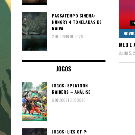
PASSATEMPO CINEMA:
HUNGRY 4 TONELADAS DE
RAIVA
NOVID
2 DE JUNHO DE 2026
MEO E 
JULHO 5, 
JOGOS
JOGOS: SPLATOON
RAIDERS – ANÁLISE
6 DE AGOSTO DE 2026
JOGOS: LIES OF P: