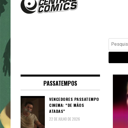
Banda Desenhada, Cinema,
Central Comics
Animação, TV, Videojogos
Pesquisar
por:
PASSATEMPOS
VENCEDORES PASSATEMPO
CINEMA: “DE MÃOS
ATADAS”
22 DE JULHO DE 2026