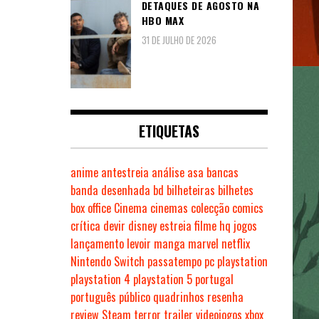
DETAQUES DE AGOSTO NA
HBO MAX
31 DE JULHO DE 2026
ETIQUETAS
anime
antestreia
análise
asa
bancas
banda desenhada
bd
bilheteiras
bilhetes
box office
Cinema
cinemas
colecção
comics
crítica
devir
disney
estreia
filme
hq
jogos
lançamento
levoir
manga
marvel
netflix
Nintendo Switch
passatempo
pc
playstation
playstation 4
playstation 5
portugal
português
público
quadrinhos
resenha
review
Steam
terror
trailer
videojogos
xbox