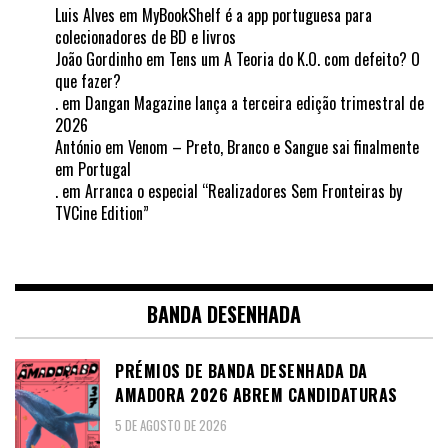
Luis Alves
em
MyBookShelf é a app portuguesa para
colecionadores de BD e livros
João Gordinho
em
Tens um A Teoria do K.O. com defeito? O
que fazer?
.
em
Dangan Magazine lança a terceira edição trimestral de
2026
António
em
Venom – Preto, Branco e Sangue sai finalmente
em Portugal
.
em
Arranca o especial “Realizadores Sem Fronteiras by
TVCine Edition”
BANDA DESENHADA
PRÉMIOS DE BANDA DESENHADA DA
AMADORA 2026 ABREM CANDIDATURAS
5 DE AGOSTO DE 2026