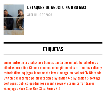
DETAQUES DE AGOSTO NA HBO MAX
31 DE JULHO DE 2026
ETIQUETAS
anime
antestreia
análise
asa
bancas
banda desenhada
bd
bilheteiras
bilhetes
box office
Cinema
cinemas
colecção
comics
crítica
devir
disney
estreia
filme
hq
jogos
lançamento
levoir
manga
marvel
netflix
Nintendo
Switch
passatempo
pc
playstation
playstation 4
playstation 5
portugal
português
público
quadrinhos
resenha
review
Steam
terror
trailer
videojogos
xbox
Xbox One
Xbox Series S|X