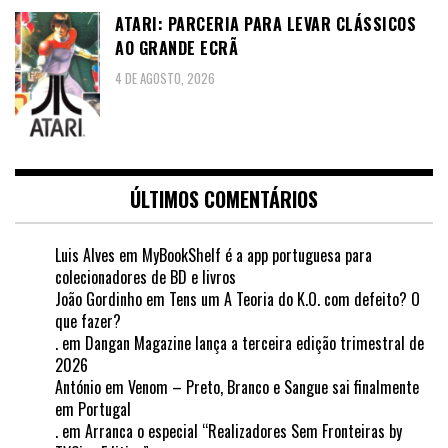
ATARI: PARCERIA PARA LEVAR CLÁSSICOS
AO GRANDE ECRÃ
4 DE AGOSTO, 2026
ÚLTIMOS COMENTÁRIOS
Luis Alves
em
MyBookShelf é a app portuguesa para
colecionadores de BD e livros
João Gordinho
em
Tens um A Teoria do K.O. com defeito? O
que fazer?
.
em
Dangan Magazine lança a terceira edição trimestral de
2026
António
em
Venom – Preto, Branco e Sangue sai finalmente
em Portugal
.
em
Arranca o especial “Realizadores Sem Fronteiras by