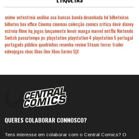
anime
antestreia
análise
asa
bancas
banda desenhada
bd
bilheteiras
bilhetes
box office
Cinema
cinemas
colecção
comics
crítica
devir
disney
estreia
filme
hq
jogos
lançamento
levoir
manga
marvel
netflix
Nintendo
Switch
passatempo
pc
playstation
playstation 4
playstation 5
portugal
português
público
quadrinhos
resenha
review
Steam
terror
trailer
videojogos
xbox
Xbox One
Xbox Series S|X
QUERES COLABORAR CONNOSCO?
Tens interesse em colaborar com o Central Comics? O