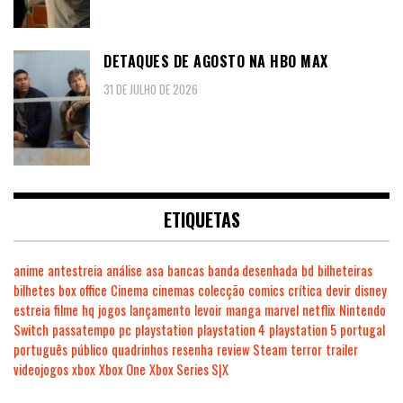
DETAQUES DE AGOSTO NA HBO MAX
31 DE JULHO DE 2026
ETIQUETAS
anime
antestreia
análise
asa
bancas
banda desenhada
bd
bilheteiras
bilhetes
box office
Cinema
cinemas
colecção
comics
crítica
devir
disney
estreia
filme
hq
jogos
lançamento
levoir
manga
marvel
netflix
Nintendo
Switch
passatempo
pc
playstation
playstation 4
playstation 5
portugal
português
público
quadrinhos
resenha
review
Steam
terror
trailer
videojogos
xbox
Xbox One
Xbox Series S|X