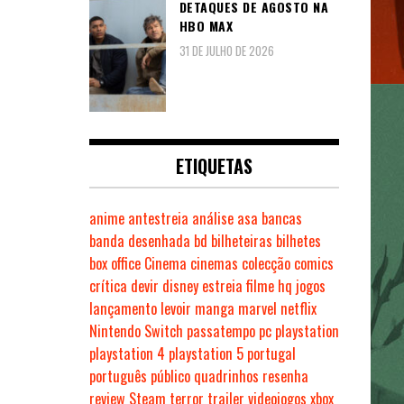
DETAQUES DE AGOSTO NA
HBO MAX
31 DE JULHO DE 2026
ETIQUETAS
anime
antestreia
análise
asa
bancas
banda desenhada
bd
bilheteiras
bilhetes
box office
Cinema
cinemas
colecção
comics
crítica
devir
disney
estreia
filme
hq
jogos
lançamento
levoir
manga
marvel
netflix
Nintendo Switch
passatempo
pc
playstation
playstation 4
playstation 5
portugal
português
público
quadrinhos
resenha
review
Steam
terror
trailer
videojogos
xbox