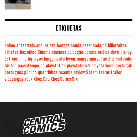
ETIQUETAS
anime
antestreia
análise
asa
bancas
banda desenhada
bd
bilheteiras
bilhetes
box office
Cinema
cinemas
colecção
comics
crítica
devir
disney
estreia
filme
hq
jogos
lançamento
levoir
manga
marvel
netflix
Nintendo
Switch
passatempo
pc
playstation
playstation 4
playstation 5
portugal
português
público
quadrinhos
resenha
review
Steam
terror
trailer
videojogos
xbox
Xbox One
Xbox Series S|X