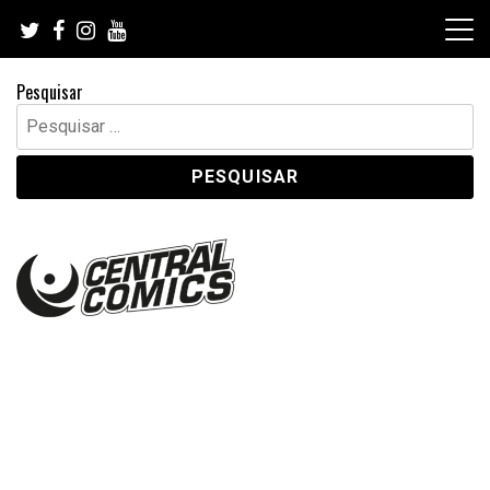
Skip
to
content
Pesquisar
Pesquisar
por: