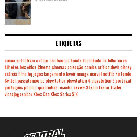
ETIQUETAS
anime
antestreia
análise
asa
bancas
banda desenhada
bd
bilheteiras
bilhetes
box office
Cinema
cinemas
colecção
comics
crítica
devir
disney
estreia
filme
hq
jogos
lançamento
levoir
manga
marvel
netflix
Nintendo
Switch
passatempo
pc
playstation
playstation 4
playstation 5
portugal
português
público
quadrinhos
resenha
review
Steam
terror
trailer
videojogos
xbox
Xbox One
Xbox Series S|X