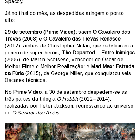
Spacey.
Já no final do mês, as despedidas atingem o ponto
alto:
29 de setembro (Prime Video):
saem
O Cavaleiro das
Trevas
(2008) e
O Cavaleiro das Trevas Renasce
(2012), ambos de Christopher Nolan, que redefiniram o
género de super-heróis;
The Departed – Entre Inimigos
(2006), de Martin Scorsese, vencedor do Óscar de
Melhor Filme e Melhor Realização; e
Mad Max: Estrada
da Fúria
(2015), de George Miller, que conquistou seis
Óscares técnicos.
No
Prime Video
, a 30 de setembro despedem-se as
três partes da trilogia
O Hobbit
(2012–2014),
realizadas por Peter Jackson, regressando ao universo
de
O Senhor dos Anéis
.