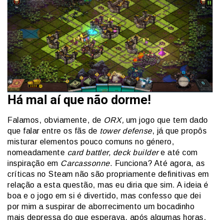
Há mal aí que não dorme!
Falamos, obviamente, de
ORX,
um jogo que tem dado
que falar entre os fãs de
tower defense
, já que propôs
misturar elementos pouco comuns no género,
nomeadamente
card battler,
deck builder
e até com
inspiração em
Carcassonne
. Funciona? Até agora, as
críticas no Steam não são propriamente definitivas em
relação a esta questão, mas eu diria que sim. A ideia é
boa e o jogo em si é divertido, mas confesso que dei
por mim a suspirar de aborrecimento um bocadinho
mais depressa do que esperava, após algumas horas.