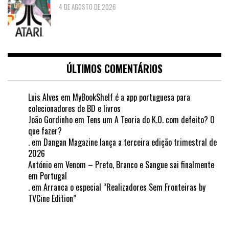
4 DE AGOSTO DE 2026
ÚLTIMOS COMENTÁRIOS
Luis Alves
em
MyBookShelf é a app portuguesa para
colecionadores de BD e livros
João Gordinho
em
Tens um A Teoria do K.O. com defeito? O
que fazer?
.
em
Dangan Magazine lança a terceira edição trimestral de
2026
António
em
Venom – Preto, Branco e Sangue sai finalmente
em Portugal
.
em
Arranca o especial “Realizadores Sem Fronteiras by
TVCine Edition”