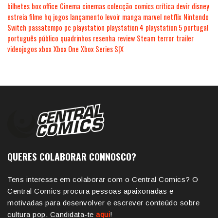
bilhetes
box office
Cinema
cinemas
colecção
comics
crítica
devir
disney
estreia
filme
hq
jogos
lançamento
levoir
manga
marvel
netflix
Nintendo
Switch
passatempo
pc
playstation
playstation 4
playstation 5
portugal
português
público
quadrinhos
resenha
review
Steam
terror
trailer
videojogos
xbox
Xbox One
Xbox Series S|X
QUERES COLABORAR CONNOSCO?
Tens interesse em colaborar com o Central Comics? O
Central Comics procura pessoas apaixonadas e
motivadas para desenvolver e escrever conteúdo sobre
cultura pop. Candidata-te
aqui
!