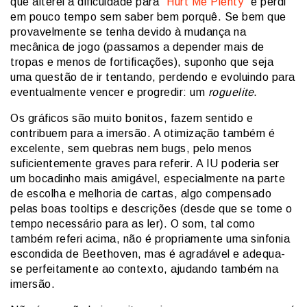
que alterei a dificuldade para “
Hurt Me Plenty
” e perdi
em pouco tempo sem saber bem porquê. Se bem que
provavelmente se tenha devido à mudança na
mecânica de jogo (passamos a depender mais de
tropas e menos de fortificações), suponho que seja
uma questão de ir tentando, perdendo e evoluindo para
eventualmente vencer e progredir: um
roguelite
.
Os gráficos são muito bonitos, fazem sentido e
contribuem para a imersão. A otimização também é
excelente, sem quebras nem bugs, pelo menos
suficientemente graves para referir. A IU poderia ser
um bocadinho mais amigável, especialmente na parte
de escolha e melhoria de cartas, algo compensado
pelas boas tooltips e descrições (desde que se tome o
tempo necessário para as ler). O som, tal como
também referi acima, não é propriamente uma sinfonia
escondida de Beethoven, mas é agradável e adequa-
se perfeitamente ao contexto, ajudando também na
imersão.