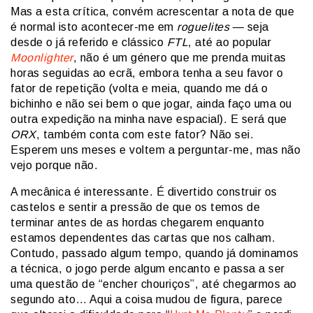
Mas a esta crítica, convém acrescentar a nota de que
é normal isto acontecer-me em
roguelites
— seja
desde o já referido e clássico
FTL
, até ao popular
Moonlighter
, não é um género que me prenda muitas
horas seguidas ao ecrã, embora tenha a seu favor o
fator de repetição (volta e meia, quando me dá o
bichinho e não sei bem o que jogar, ainda faço uma ou
outra expedição na minha nave espacial). E será que
ORX
, também conta com este fator? Não sei.
Esperem uns meses e voltem a perguntar-me, mas não
vejo porque não.
A mecânica é interessante. É divertido construir os
castelos e sentir a pressão de que os temos de
terminar antes de as hordas chegarem enquanto
estamos dependentes das cartas que nos calham.
Contudo, passado algum tempo, quando já dominamos
a técnica, o jogo perde algum encanto e passa a ser
uma questão de “encher chouriços”, até chegarmos ao
segundo ato… Aqui a coisa mudou de figura, parece