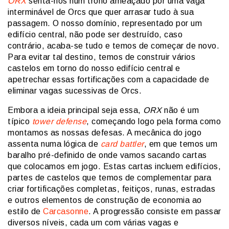
ORX
senta-nos num trono ameaçado por uma vaga
interminável de Orcs que quer arrasar tudo à sua
passagem. O nosso domínio, representado por um
edifício central, não pode ser destruído, caso
contrário, acaba-se tudo e temos de começar de novo.
Para evitar tal destino, temos de construir vários
castelos em torno do nosso edifício central e
apetrechar essas fortificações com a capacidade de
eliminar vagas sucessivas de Orcs.
Embora a ideia principal seja essa,
ORX
não é um
típico
tower defense
, começando logo pela forma como
montamos as nossas defesas. A mecânica do jogo
assenta numa lógica de
card battler
, em que temos um
baralho pré-definido de onde vamos sacando cartas
que colocamos em jogo. Estas cartas incluem edifícios,
partes de castelos que temos de complementar para
criar fortificações completas, feitiços, runas, estradas
e outros elementos de construção de economia ao
estilo de
Carcasonne
. A progressão consiste em passar
diversos níveis, cada um com várias vagas e