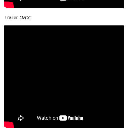
Trailer
ORX
: