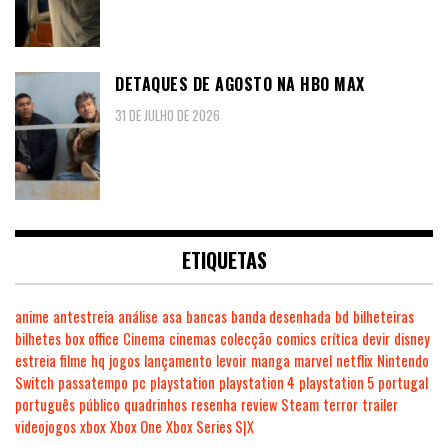
DETAQUES DE AGOSTO NA HBO MAX
31 DE JULHO DE 2026
ETIQUETAS
anime
antestreia
análise
asa
bancas
banda desenhada
bd
bilheteiras
bilhetes
box office
Cinema
cinemas
colecção
comics
crítica
devir
disney
estreia
filme
hq
jogos
lançamento
levoir
manga
marvel
netflix
Nintendo
Switch
passatempo
pc
playstation
playstation 4
playstation 5
portugal
português
público
quadrinhos
resenha
review
Steam
terror
trailer
videojogos
xbox
Xbox One
Xbox Series S|X