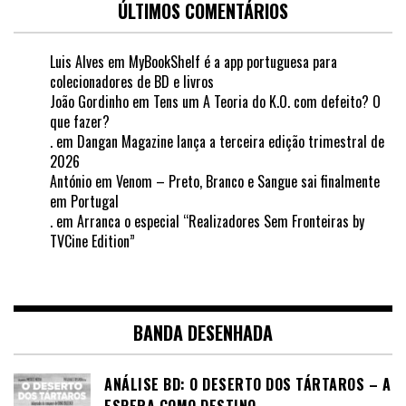
ÚLTIMOS COMENTÁRIOS
Luis Alves
em
MyBookShelf é a app portuguesa para
colecionadores de BD e livros
João Gordinho
em
Tens um A Teoria do K.O. com defeito? O
que fazer?
.
em
Dangan Magazine lança a terceira edição trimestral de
2026
António
em
Venom – Preto, Branco e Sangue sai finalmente
em Portugal
.
em
Arranca o especial “Realizadores Sem Fronteiras by
TVCine Edition”
BANDA DESENHADA
ANÁLISE BD: O DESERTO DOS TÁRTAROS – A
ESPERA COMO DESTINO