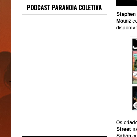
PODCAST PARANOIA COLETIVA
Stephen 
Mauriz
co
disponív
Os criad
Street
as
Saban
o