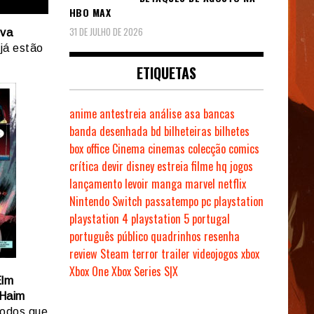
HBO MAX
31 DE JULHO DE 2026
lva
 já estão
ETIQUETAS
anime
antestreia
análise
asa
bancas
banda desenhada
bd
bilheteiras
bilhetes
box office
Cinema
cinemas
colecção
comics
crítica
devir
disney
estreia
filme
hq
jogos
lançamento
levoir
manga
marvel
netflix
Nintendo Switch
passatempo
pc
playstation
playstation 4
playstation 5
portugal
português
público
quadrinhos
resenha
review
Steam
terror
trailer
videojogos
xbox
Xbox One
Xbox Series S|X
Elm
Haim
todos que