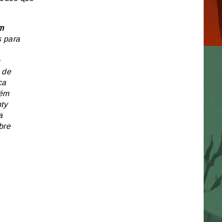
m
s para
 de
ca
lém
ty
a
bre