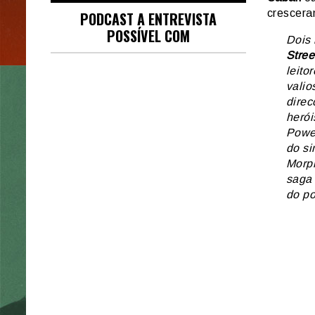
crescera
PODCAST A ENTREVISTA
POSSÍVEL COM
Dois
Stree
leito
valio
direc
herói
Power
do si
Morph
saga 
do po