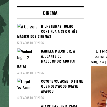
CINEMA
BILHETEIRAS: JULHO
CONTINUA A SER O MÊS
MÁGICO DOS CINEMAS
5 DE AGOSTO DE 2026
DANIELA MELCHIOR, A
E será
AJUDANTE DO
terror
MALCOMPORTADO PAI
surge a 
NATAL
4 DE AGOSTO DE 2026
COYOTE VS. ACME: O FILME
QUE HOLLYWOOD QUASE
APAGOU
4 DE AGOSTO DE 2026
ATARI: PARCERIA PARA