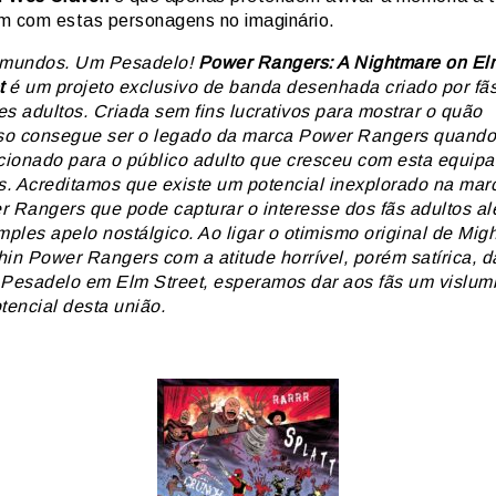
m com estas personagens no imaginário.
 mundos. Um Pesadelo!
Power Rangers: A Nightmare on El
t
é um projeto exclusivo de banda desenhada criado por fã
res adultos. Criada sem fins lucrativos para mostrar o quão
so consegue ser o legado da marca Power Rangers quando
cionado para o público adulto que cresceu com esta equipa
s. Acreditamos que existe um potencial inexplorado na mar
 Rangers que pode capturar o interesse dos fãs adultos a
mples apelo nostálgico. Ao ligar o otimismo original de Migh
in Power Rangers com a atitude horrível, porém satírica, d
Pesadelo em Elm Street, esperamos dar aos fãs um vislum
tencial desta união.