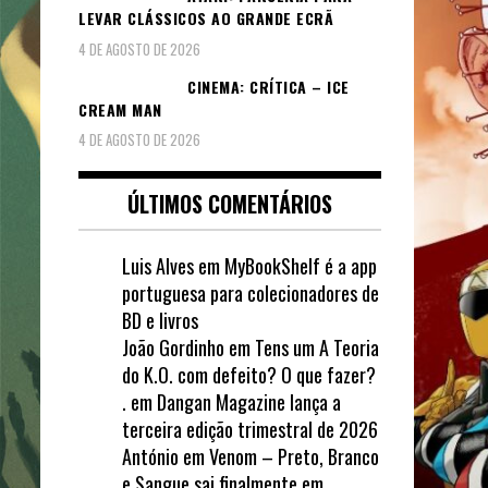
LEVAR CLÁSSICOS AO GRANDE ECRÃ
4 DE AGOSTO DE 2026
CINEMA: CRÍTICA – ICE
CREAM MAN
4 DE AGOSTO DE 2026
ÚLTIMOS COMENTÁRIOS
Luis Alves
em
MyBookShelf é a app
portuguesa para colecionadores de
BD e livros
João Gordinho
em
Tens um A Teoria
do K.O. com defeito? O que fazer?
.
em
Dangan Magazine lança a
terceira edição trimestral de 2026
António
em
Venom – Preto, Branco
e Sangue sai finalmente em