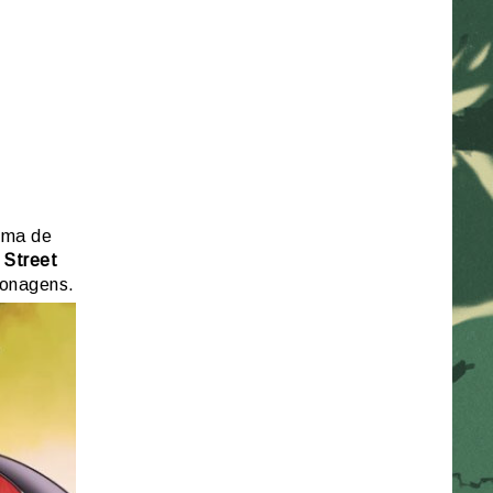
nema de
 Street
sonagens.