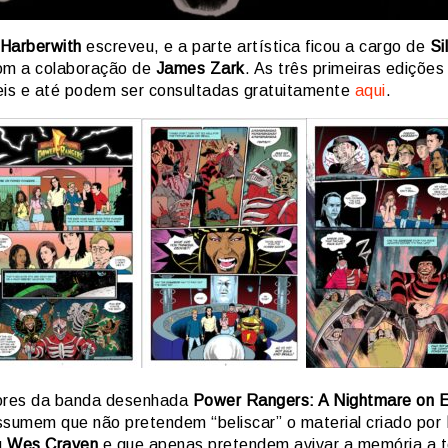
Harberwith
escreveu, e a parte artística ficou a cargo de
Si
m a colaboração de
James Zark
. As três primeiras edições
eis e até podem ser consultadas gratuitamente
aqui
.
ores da banda desenhada
Power Rangers: A Nightmare on 
sumem que não pretendem “beliscar” o material criado por
u
Wes Craven
e que apenas pretendem avivar a memória a 