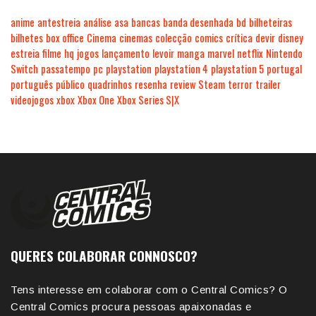
anime
antestreia
análise
asa
bancas
banda desenhada
bd
bilheteiras
bilhetes
box office
Cinema
cinemas
colecção
comics
crítica
devir
disney
estreia
filme
hq
jogos
lançamento
levoir
manga
marvel
netflix
Nintendo
Switch
passatempo
pc
playstation
playstation 4
playstation 5
portugal
português
público
quadrinhos
resenha
review
Steam
terror
trailer
videojogos
xbox
Xbox One
Xbox Series S|X
QUERES COLABORAR CONNOSCO?
Tens interesse em colaborar com o Central Comics? O
Central Comics procura pessoas apaixonadas e