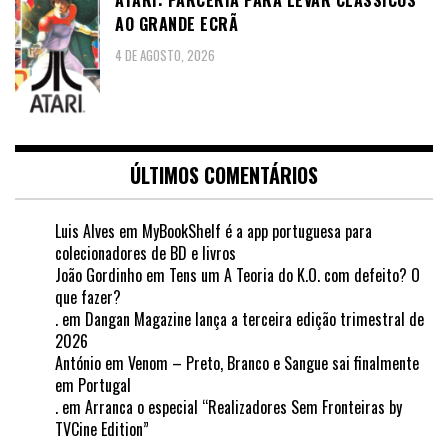
AO GRANDE ECRÃ
4 DE AGOSTO, 2026
ÚLTIMOS COMENTÁRIOS
Luis Alves
em
MyBookShelf é a app portuguesa para
colecionadores de BD e livros
João Gordinho
em
Tens um A Teoria do K.O. com defeito? O
que fazer?
.
em
Dangan Magazine lança a terceira edição trimestral de
2026
António
em
Venom – Preto, Branco e Sangue sai finalmente
em Portugal
.
em
Arranca o especial “Realizadores Sem Fronteiras by
TVCine Edition”