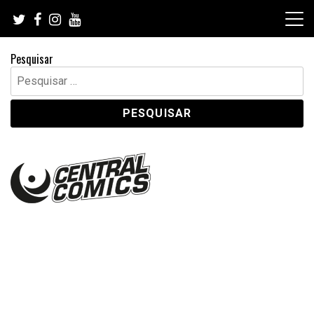
Skip
to
content
Pesquisar
Pesquisar
por: