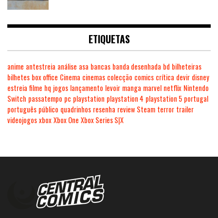
ETIQUETAS
anime
antestreia
análise
asa
bancas
banda desenhada
bd
bilheteiras
bilhetes
box office
Cinema
cinemas
colecção
comics
crítica
devir
disney
estreia
filme
hq
jogos
lançamento
levoir
manga
marvel
netflix
Nintendo
Switch
passatempo
pc
playstation
playstation 4
playstation 5
portugal
português
público
quadrinhos
resenha
review
Steam
terror
trailer
videojogos
xbox
Xbox One
Xbox Series S|X