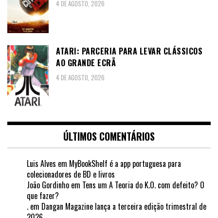
4 DE AGOSTO, 2026
ATARI: PARCERIA PARA LEVAR CLÁSSICOS
AO GRANDE ECRÃ
4 DE AGOSTO, 2026
ÚLTIMOS COMENTÁRIOS
Luis Alves
em
MyBookShelf é a app portuguesa para
colecionadores de BD e livros
João Gordinho
em
Tens um A Teoria do K.O. com defeito? O
que fazer?
.
em
Dangan Magazine lança a terceira edição trimestral de
2026