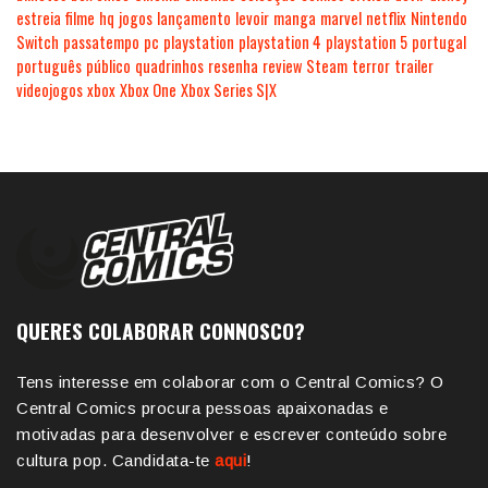
estreia
filme
hq
jogos
lançamento
levoir
manga
marvel
netflix
Nintendo
Switch
passatempo
pc
playstation
playstation 4
playstation 5
portugal
português
público
quadrinhos
resenha
review
Steam
terror
trailer
videojogos
xbox
Xbox One
Xbox Series S|X
QUERES COLABORAR CONNOSCO?
Tens interesse em colaborar com o Central Comics? O
Central Comics procura pessoas apaixonadas e
motivadas para desenvolver e escrever conteúdo sobre
cultura pop. Candidata-te
aqui
!