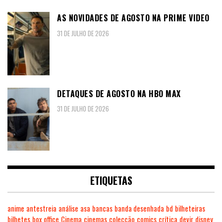
AS NOVIDADES DE AGOSTO NA PRIME VIDEO
31 DE JULHO DE 2026
DETAQUES DE AGOSTO NA HBO MAX
31 DE JULHO DE 2026
ETIQUETAS
anime
antestreia
análise
asa
bancas
banda desenhada
bd
bilheteiras
bilhetes
box office
Cinema
cinemas
colecção
comics
crítica
devir
disney