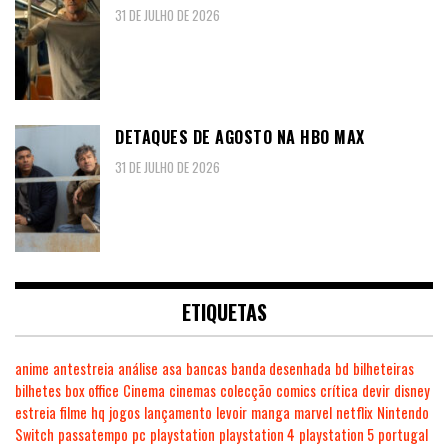
31 DE JULHO DE 2026
DETAQUES DE AGOSTO NA HBO MAX
31 DE JULHO DE 2026
ETIQUETAS
anime
antestreia
análise
asa
bancas
banda desenhada
bd
bilheteiras
bilhetes
box office
Cinema
cinemas
colecção
comics
crítica
devir
disney
estreia
filme
hq
jogos
lançamento
levoir
manga
marvel
netflix
Nintendo
Switch
passatempo
pc
playstation
playstation 4
playstation 5
portugal