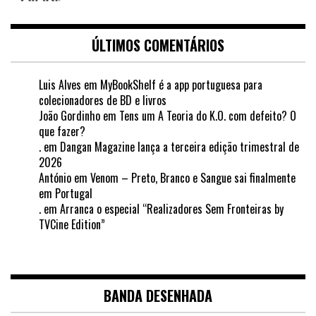
ÚLTIMOS COMENTÁRIOS
Luis Alves
em
MyBookShelf é a app portuguesa para
colecionadores de BD e livros
João Gordinho
em
Tens um A Teoria do K.O. com defeito? O
que fazer?
.
em
Dangan Magazine lança a terceira edição trimestral de
2026
António
em
Venom – Preto, Branco e Sangue sai finalmente
em Portugal
.
em
Arranca o especial “Realizadores Sem Fronteiras by
TVCine Edition”
BANDA DESENHADA