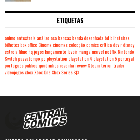
ETIQUETAS
anime
antestreia
análise
asa
bancas
banda desenhada
bd
bilheteiras
bilhetes
box office
Cinema
cinemas
colecção
comics
crítica
devir
disney
estreia
filme
hq
jogos
lançamento
levoir
manga
marvel
netflix
Nintendo
Switch
passatempo
pc
playstation
playstation 4
playstation 5
portugal
português
público
quadrinhos
resenha
review
Steam
terror
trailer
videojogos
xbox
Xbox One
Xbox Series S|X