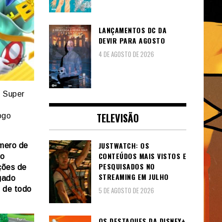
LANÇAMENTOS DC DA
DEVIR PARA AGOSTO
4 DE AGOSTO DE 2026
, Super
TELEVISÃO
ogo
JUSTWATCH: OS
mero de
CONTEÚDOS MAIS VISTOS E
ão
PESQUISADOS NO
ações de
STREAMING EM JULHO
ogado
s de todo
5 DE AGOSTO DE 2026
OS DESTAQUES DA DISNEY+