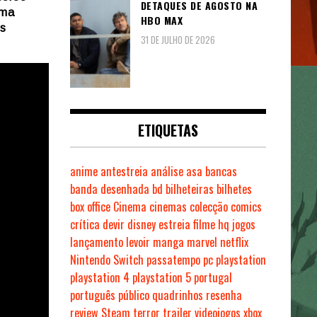
DETAQUES DE AGOSTO NA
uma
HBO MAX
is
31 DE JULHO DE 2026
ETIQUETAS
anime
antestreia
análise
asa
bancas
banda desenhada
bd
bilheteiras
bilhetes
box office
Cinema
cinemas
colecção
comics
crítica
devir
disney
estreia
filme
hq
jogos
lançamento
levoir
manga
marvel
netflix
Nintendo Switch
passatempo
pc
playstation
playstation 4
playstation 5
portugal
português
público
quadrinhos
resenha
review
Steam
terror
trailer
videojogos
xbox