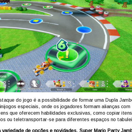
staque do jogo é a possibilidade de formar uma Dupla Jamb
inijogos especiais, onde os jogadores formam alianças com
ens que oferecem habilidades exclusivas, como copiar iten
os ou teletransportar-se para diferentes espaços no tabulei
variedade de opções e novidades, Super Mario Party Jam