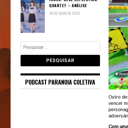
QUARTET – ANÁLISE
30 DE JULHO DE 2026
Pesquisar
por:
PODCAST PARANOIA COLETIVA
Outro de
vencer m
personag
adversári
Com uma 