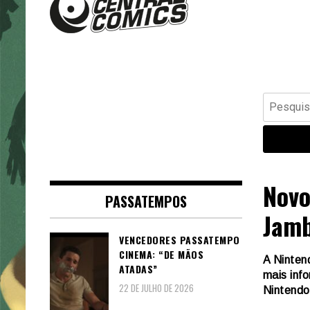
Banda Desenhada, Cinema,
Central Comics
Animação, TV, Videojogos
Pesquisar
por:
Novo
PASSATEMPOS
Jamb
VENCEDORES PASSATEMPO
CINEMA: “DE MÃOS
A Nintend
ATADAS”
mais inf
22 DE JULHO DE 2026
Nintendo