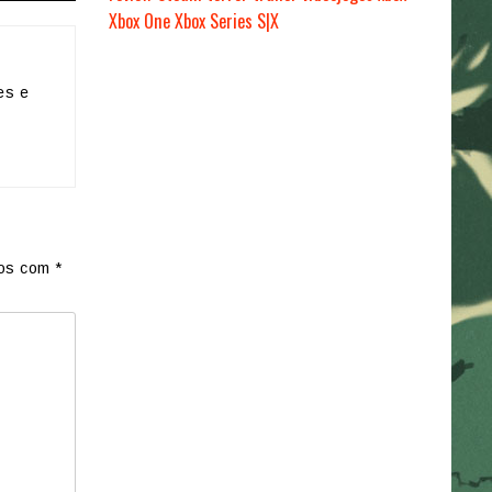
Xbox One
Xbox Series S|X
es e
dos com
*