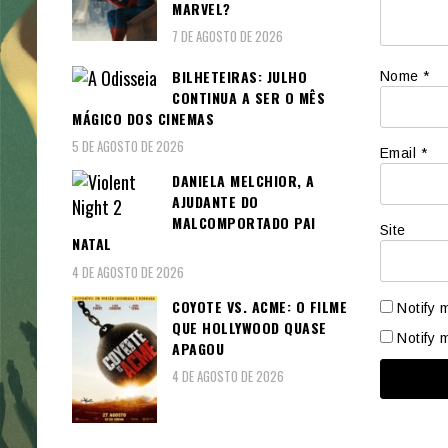
MARVEL?
7 DE AGOSTO DE 2026
BILHETEIRAS: JULHO
Nome
*
CONTINUA A SER O MÊS
MÁGICO DOS CINEMAS
5 DE AGOSTO DE 2026
Email
*
DANIELA MELCHIOR, A
AJUDANTE DO
MALCOMPORTADO PAI
Site
NATAL
4 DE AGOSTO DE 2026
COYOTE VS. ACME: O FILME
Notify 
QUE HOLLYWOOD QUASE
Notify 
APAGOU
4 DE AGOSTO DE 2026