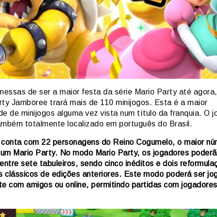
essas de ser a maior festa da série Mario Party até agora
rty Jamboree trará mais de 110 minijogos. Esta é a maior
e de minijogos alguma vez vista num título da franquia. O j
ambém totalmente localizado em português do Brasil.
 conta com 22 personagens do Reino Cogumelo, o maior nú
um Mario Party. No modo Mario Party, os jogadores poder
entre sete tabuleiros, sendo cinco inéditos e dois reformul
os clássicos de edições anteriores. Este modo poderá ser j
te com amigos ou online, permitindo partidas com jogadore
.