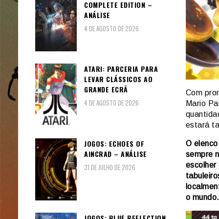
COMPLETE EDITION –
ANÁLISE
4 DE AGOSTO DE 2026
ATARI: PARCERIA PARA
LEVAR CLÁSSICOS AO
GRANDE ECRÃ
Com prom
4 DE AGOSTO DE 2026
Mario Pa
quantidad
estará t
JOGOS: ECHOES OF
O elenco
AINCRAD – ANÁLISE
sempre n
escolher 
31 DE JULHO DE 2026
tabuleir
localmen
o mundo
JOGOS: BLUE REFLECTION