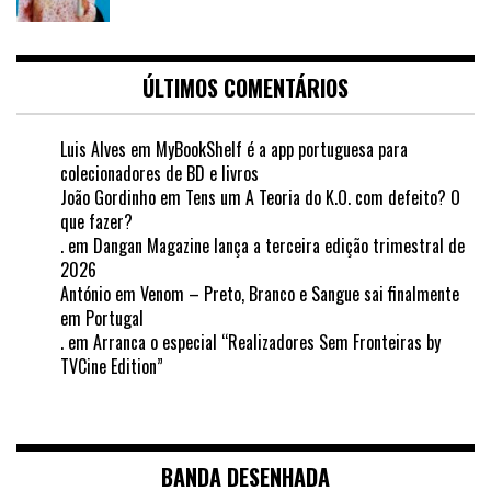
ÚLTIMOS COMENTÁRIOS
Luis Alves
em
MyBookShelf é a app portuguesa para
colecionadores de BD e livros
João Gordinho
em
Tens um A Teoria do K.O. com defeito? O
que fazer?
.
em
Dangan Magazine lança a terceira edição trimestral de
2026
António
em
Venom – Preto, Branco e Sangue sai finalmente
em Portugal
.
em
Arranca o especial “Realizadores Sem Fronteiras by
TVCine Edition”
BANDA DESENHADA