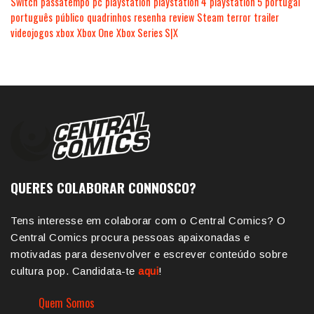
Switch
passatempo
pc
playstation
playstation 4
playstation 5
portugal
português
público
quadrinhos
resenha
review
Steam
terror
trailer
videojogos
xbox
Xbox One
Xbox Series S|X
QUERES COLABORAR CONNOSCO?
Tens interesse em colaborar com o Central Comics? O
Central Comics procura pessoas apaixonadas e
motivadas para desenvolver e escrever conteúdo sobre
cultura pop. Candidata-te
aqui
!
Quem Somos