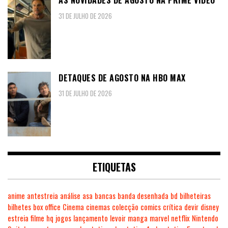
AS NOVIDADES DE AGOSTO NA PRIME VIDEO
31 DE JULHO DE 2026
DETAQUES DE AGOSTO NA HBO MAX
31 DE JULHO DE 2026
ETIQUETAS
anime
antestreia
análise
asa
bancas
banda desenhada
bd
bilheteiras
bilhetes
box office
Cinema
cinemas
colecção
comics
crítica
devir
disney
estreia
filme
hq
jogos
lançamento
levoir
manga
marvel
netflix
Nintendo