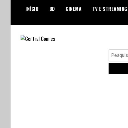
Skip
INÍCIO
BD
CINEMA
TV E STREAMING
to
content
Banda Desenhada, Cinema,
Central Comics
Pesquisar
Animação, TV, Videojogos
por: