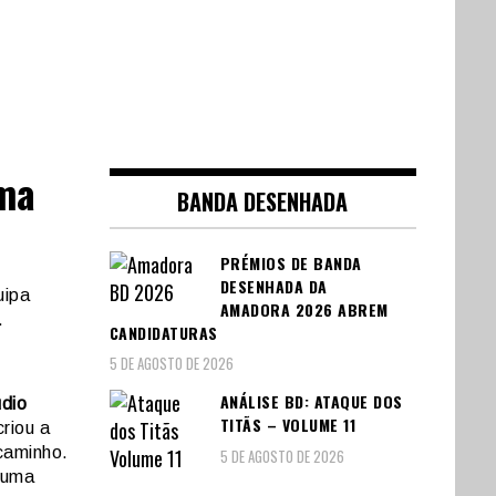
Uma
BANDA DESENHADA
PRÉMIOS DE BANDA
DESENHADA DA
uipa
AMADORA 2026 ABREM
.
CANDIDATURAS
5 DE AGOSTO DE 2026
ANÁLISE BD: ATAQUE DOS
udio
TITÃS – VOLUME 11
riou a
caminho.
5 DE AGOSTO DE 2026
 uma