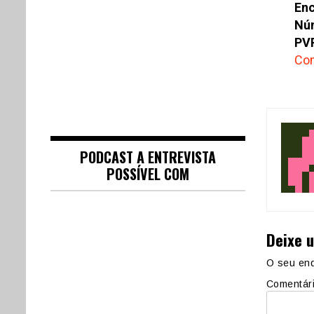
En
Núm
PV
Com
PODCAST A ENTREVISTA
POSSÍVEL COM
Deixe 
O seu end
Comentár