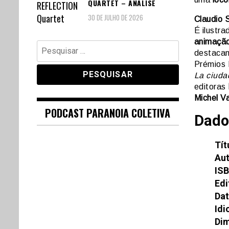
QUARTET – ANÁLISE
30 DE JULHO DE 2026
Claudio 
É ilustr
animaçã
Pesquisar
destaca
por:
Prémios 
La ciuda
editoras
Michel Va
PODCAST PARANOIA COLETIVA
Dado
Tít
Aut
ISB
Edi
Dat
Idi
Di