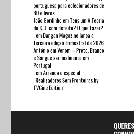
portuguesa para colecionadores de
BD e livros
João Gordinho
em
Tens um A Teoria
do K.O. com defeito? O que fazer?
.
em
Dangan Magazine lança a
terceira edição trimestral de 2026
António
em
Venom – Preto, Branco
e Sangue sai finalmente em
Portugal
.
em
Arranca o especial
“Realizadores Sem Fronteiras by
TVCine Edition”
QUERE