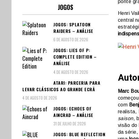
ponte gr
JOGOS
Henri Vai
central n
JOGOS: SPLATOON
estratégi
RAIDERS – ANÁLISE
indispen
6 DE AGOSTO DE 2026
JOGOS: LIES OF P:
COMPLETE EDITION –
ANÁLISE
4 DE AGOSTO DE 2026
Auto
ATARI: PARCERIA PARA
LEVAR CLÁSSICOS AO GRANDE ECRÃ
Marc Bo
4 DE AGOSTO DE 2026
começou 
com
Ben
JOGOS: ECHOES OF
realista,
AINCRAD – ANÁLISE
saison
, 
31 DE JULHO DE 2026
visão do 
da série
JOGOS: BLUE REFLECTION
uma
loco