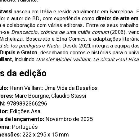
Stassi
nasceu em Itália e reside atualmente em Barcelona, 
ador e autor de BD, com experiência como
diretor de arte em
o
e colaboração com várias editoras. Entre os seus trabalho
m-se
Brancaccio, crónica de uma máfia comum
(2006), ven
Micheluzzi, Boscarato e Etna Comics, e adaptações literár
d de los prodigios
e
Nada
. Desde 2021 integra a equipa da
Dupuis e Graton
, desenhando contos e histórias para o univ
illant
, incluindo
Dossier Michel Vaillant, Le circuit Paul Rica
s da edição
ulo:
Henri Vaillant: Uma Vida de Desafios
ores:
Marc Bourgne, Claudio Stassi
N:
9789892366296
tor:
Edições Asa
a de lançamento:
Novembro de 2025
oma:
Português
mensões:
222 x 295 x 15 mm