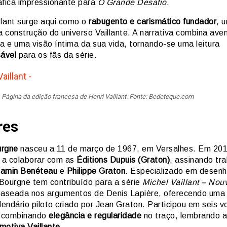
áfica impressionante para
O Grande Desafio
.
llant surge aqui como o
rabugento e carismático fundador
, 
a construção do universo Vaillante. A narrativa combina ave
a e uma visão íntima da sua vida, tornando-se uma leitura
sável
para os fãs da série.
Página da edição francesa de Henri Vaillant. Fonte: Bedeteque.com
res
urgne
nasceu a 11 de março de 1967, em Versalhes. Em 201
a colaborar com as
Éditions Dupuis (Graton)
, assinando tr
jamin Benéteau
e
Philippe Graton
. Especializado em desen
 Bourgne tem contribuído para a série
Michel Vaillant – Nou
baseada nos argumentos de Denis Lapière, oferecendo uma
lendário piloto criado por Jean Graton. Participou em seis 
, combinando
elegância e regularidade
no traço, lembrando a
motiva Vaillante
.