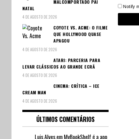
MALCOMPORTADO PAI
Notify 
NATAL
4 DE AGOSTO DE 2026
COYOTE VS. ACME: O FILME
QUE HOLLYWOOD QUASE
APAGOU
4 DE AGOSTO DE 2026
ATARI: PARCERIA PARA
LEVAR CLÁSSICOS AO GRANDE ECRÃ
4 DE AGOSTO DE 2026
CINEMA: CRÍTICA – ICE
CREAM MAN
4 DE AGOSTO DE 2026
ÚLTIMOS COMENTÁRIOS
Luis Alves
em
MyBookShelf é a app