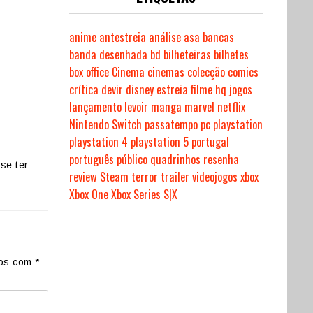
anime
antestreia
análise
asa
bancas
banda desenhada
bd
bilheteiras
bilhetes
box office
Cinema
cinemas
colecção
comics
crítica
devir
disney
estreia
filme
hq
jogos
lançamento
levoir
manga
marvel
netflix
Nintendo Switch
passatempo
pc
playstation
playstation 4
playstation 5
portugal
português
público
quadrinhos
resenha
se ter
review
Steam
terror
trailer
videojogos
xbox
Xbox One
Xbox Series S|X
dos com
*