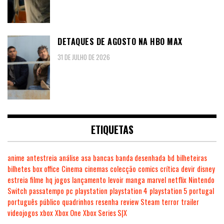
DETAQUES DE AGOSTO NA HBO MAX
31 DE JULHO DE 2026
ETIQUETAS
anime
antestreia
análise
asa
bancas
banda desenhada
bd
bilheteiras
bilhetes
box office
Cinema
cinemas
colecção
comics
crítica
devir
disney
estreia
filme
hq
jogos
lançamento
levoir
manga
marvel
netflix
Nintendo
Switch
passatempo
pc
playstation
playstation 4
playstation 5
portugal
português
público
quadrinhos
resenha
review
Steam
terror
trailer
videojogos
xbox
Xbox One
Xbox Series S|X