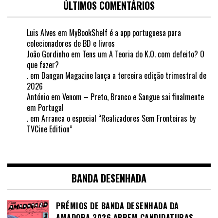
ÚLTIMOS COMENTÁRIOS
Luis Alves
em
MyBookShelf é a app portuguesa para
colecionadores de BD e livros
João Gordinho
em
Tens um A Teoria do K.O. com defeito? O
que fazer?
.
em
Dangan Magazine lança a terceira edição trimestral de
2026
António
em
Venom – Preto, Branco e Sangue sai finalmente
em Portugal
.
em
Arranca o especial “Realizadores Sem Fronteiras by
TVCine Edition”
BANDA DESENHADA
PRÉMIOS DE BANDA DESENHADA DA
AMADORA 2026 ABREM CANDIDATURAS