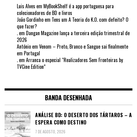
Luis Alves
em
MyBookShelf é a app portuguesa para
colecionadores de BD e livros
João Gordinho
em
Tens um A Teoria do K.O. com defeito? O
que fazer?
.
em
Dangan Magazine lança a terceira edição trimestral de
2026
António
em
Venom – Preto, Branco e Sangue sai finalmente
em Portugal
.
em
Arranca o especial “Realizadores Sem Fronteiras by
TVCine Edition”
BANDA DESENHADA
ANÁLISE BD: O DESERTO DOS TÁRTAROS – A
ESPERA COMO DESTINO
7 DE AGOSTO, 2026