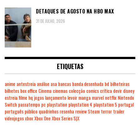
DETAQUES DE AGOSTO NA HBO MAX
31 DE JULHO, 2026
ETIQUETAS
anime
antestreia
análise
asa
bancas
banda desenhada
bd
bilheteiras
bilhetes
box office
Cinema
cinemas
colecção
comics
crítica
devir
disney
estreia
filme
hq
jogos
lançamento
levoir
manga
marvel
netflix
Nintendo
Switch
passatempo
pc
playstation
playstation 4
playstation 5
portugal
português
público
quadrinhos
resenha
review
Steam
terror
trailer
videojogos
xbox
Xbox One
Xbox Series S|X