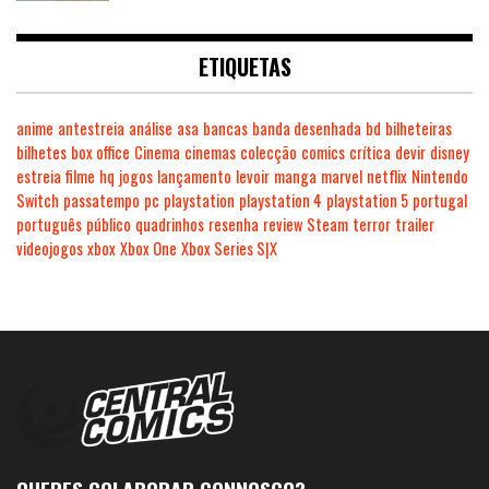
ETIQUETAS
anime
antestreia
análise
asa
bancas
banda desenhada
bd
bilheteiras
bilhetes
box office
Cinema
cinemas
colecção
comics
crítica
devir
disney
estreia
filme
hq
jogos
lançamento
levoir
manga
marvel
netflix
Nintendo
Switch
passatempo
pc
playstation
playstation 4
playstation 5
portugal
português
público
quadrinhos
resenha
review
Steam
terror
trailer
videojogos
xbox
Xbox One
Xbox Series S|X