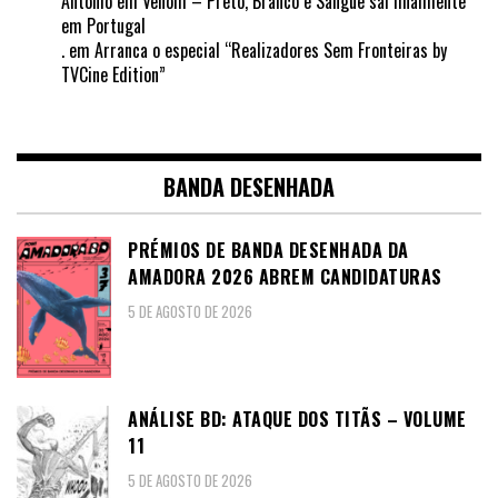
António
em
Venom – Preto, Branco e Sangue sai finalmente
em Portugal
.
em
Arranca o especial “Realizadores Sem Fronteiras by
TVCine Edition”
BANDA DESENHADA
PRÉMIOS DE BANDA DESENHADA DA
AMADORA 2026 ABREM CANDIDATURAS
5 DE AGOSTO DE 2026
ANÁLISE BD: ATAQUE DOS TITÃS – VOLUME
11
5 DE AGOSTO DE 2026