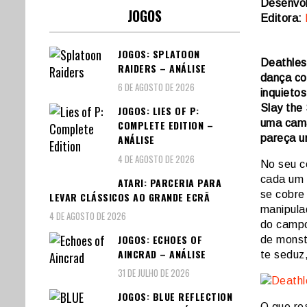
Desenvol
JOGOS
Editora:
JOGOS: SPLATOON
Deathless
RAIDERS – ANÁLISE
dança co
6 DE AGOSTO DE 2026
inquietos
Slay the
JOGOS: LIES OF P:
uma cama
COMPLETE EDITION –
pareça u
ANÁLISE
4 DE AGOSTO DE 2026
No seu c
cada um c
ATARI: PARCERIA PARA
se cobre
LEVAR CLÁSSICOS AO GRANDE ECRÃ
manipula
4 DE AGOSTO DE 2026
do campo
JOGOS: ECHOES OF
de monst
AINCRAD – ANÁLISE
te seduz
31 DE JULHO DE 2026
JOGOS: BLUE REFLECTION
O que re