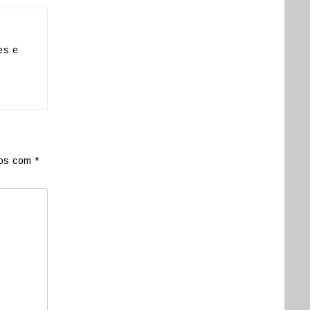
es e
dos com
*