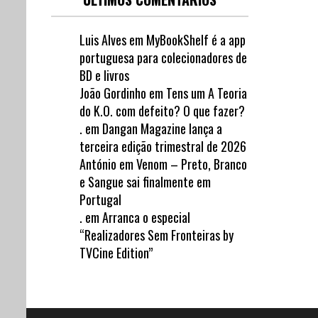
Luis Alves
em
MyBookShelf é a app
portuguesa para colecionadores de
BD e livros
João Gordinho
em
Tens um A Teoria
do K.O. com defeito? O que fazer?
.
em
Dangan Magazine lança a
terceira edição trimestral de 2026
António
em
Venom – Preto, Branco
e Sangue sai finalmente em
Portugal
.
em
Arranca o especial
“Realizadores Sem Fronteiras by
TVCine Edition”