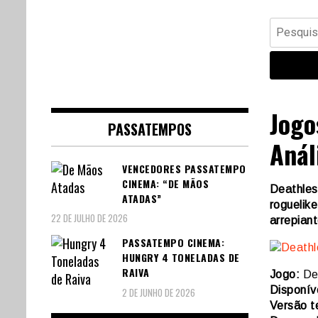
Banda Desenhada, Cinema,
Central Comics
Pesquisar
Animação, TV, Videojogos
por:
Jogo
PASSATEMPOS
Anál
VENCEDORES PASSATEMPO
CINEMA: “DE MÃOS
Deathles
ATADAS”
roguelik
22 DE JULHO DE 2026
arrepiant
PASSATEMPO CINEMA:
HUNGRY 4 TONELADAS DE
RAIVA
Jogo:
Dea
Disponív
2 DE JUNHO DE 2026
Versão t