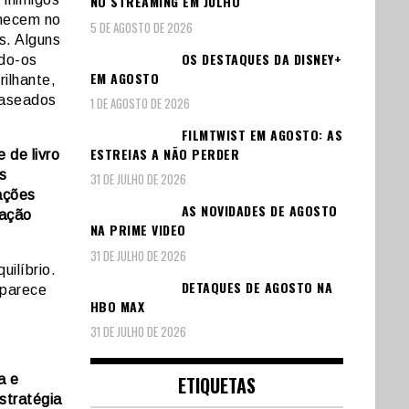
NO STREAMING EM JULHO
necem no
5 DE AGOSTO DE 2026
s. Alguns
OS DESTAQUES DA DISNEY+
ndo-os
EM AGOSTO
ilhante,
baseados
1 DE AGOSTO DE 2026
FILMTWIST EM AGOSTO: AS
ESTREIAS A NÃO PERDER
 de livro
s
31 DE JULHO DE 2026
ações
AS NOVIDADES DE AGOSTO
mação
NA PRIME VIDEO
31 DE JULHO DE 2026
uilíbrio.
DETAQUES DE AGOSTO NA
 parece
HBO MAX
31 DE JULHO DE 2026
a e
ETIQUETAS
estratégia