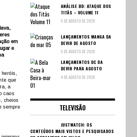
ANÁLISE BD: ATAQUE DOS
TITÃS – VOLUME 11
5 DE AGOSTO DE 2026
lava,
veres
LANÇAMENTOS MANGA DA
ração em
DEVIR DE AGOSTO
ugar e
5 DE AGOSTO DE 2026
ha
LANÇAMENTOS DC DA
DEVIR PARA AGOSTO
 heróis,
4 DE AGOSTO DE 2026
ente que
ra, a
o caos
, cheios
TELEVISÃO
se sempre
JUSTWATCH: OS
CONTEÚDOS MAIS VISTOS E PESQUISADOS
 inimigos