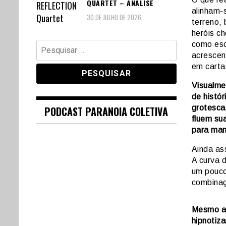
QUARTET – ANÁLISE
alinham-
30 DE JULHO DE 2026
terreno,
heróis c
Pesquisar
como esc
acrescen
por:
em carta
Visualme
de histór
grotesca
PODCAST PARANOIA COLETIVA
fluem su
para man
Ainda ass
A curva 
um pouco
combinaç
Mesmo as
hipnotiza