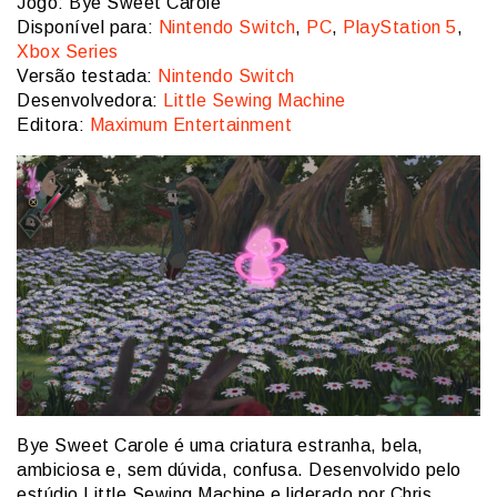
Jogo: Bye Sweet Carole
Disponível para:
Nintendo Switch
,
PC
,
PlayStation 5
,
Xbox Series
Versão testada:
Nintendo Switch
Desenvolvedora:
Little Sewing Machine
Editora:
Maximum Entertainment
Bye Sweet Carole é uma criatura estranha, bela,
ambiciosa e, sem dúvida, confusa. Desenvolvido pelo
estúdio Little Sewing Machine e liderado por Chris