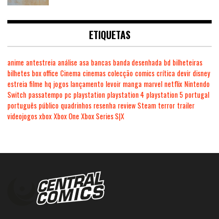
ETIQUETAS
anime
antestreia
análise
asa
bancas
banda desenhada
bd
bilheteiras
bilhetes
box office
Cinema
cinemas
colecção
comics
crítica
devir
disney
estreia
filme
hq
jogos
lançamento
levoir
manga
marvel
netflix
Nintendo
Switch
passatempo
pc
playstation
playstation 4
playstation 5
portugal
português
público
quadrinhos
resenha
review
Steam
terror
trailer
videojogos
xbox
Xbox One
Xbox Series S|X