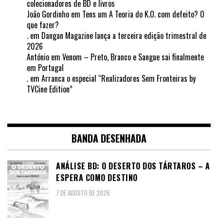
colecionadores de BD e livros
João Gordinho
em
Tens um A Teoria do K.O. com defeito? O
que fazer?
.
em
Dangan Magazine lança a terceira edição trimestral de
2026
António
em
Venom – Preto, Branco e Sangue sai finalmente
em Portugal
.
em
Arranca o especial “Realizadores Sem Fronteiras by
TVCine Edition”
BANDA DESENHADA
ANÁLISE BD: O DESERTO DOS TÁRTAROS – A
ESPERA COMO DESTINO
7 DE AGOSTO DE 2026