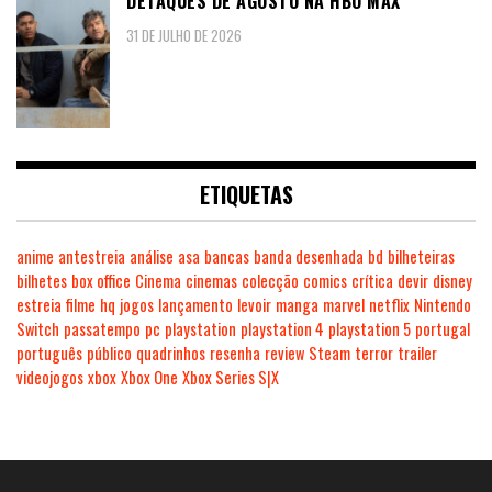
DETAQUES DE AGOSTO NA HBO MAX
31 DE JULHO DE 2026
ETIQUETAS
anime
antestreia
análise
asa
bancas
banda desenhada
bd
bilheteiras
bilhetes
box office
Cinema
cinemas
colecção
comics
crítica
devir
disney
estreia
filme
hq
jogos
lançamento
levoir
manga
marvel
netflix
Nintendo
Switch
passatempo
pc
playstation
playstation 4
playstation 5
portugal
português
público
quadrinhos
resenha
review
Steam
terror
trailer
videojogos
xbox
Xbox One
Xbox Series S|X