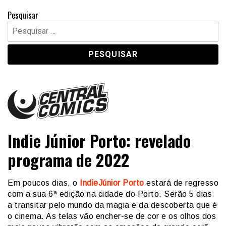
Pesquisar
Pesquisar
por:
Central Comics
Banda Desenhada, Cinema, Animação, TV, Videojogos
Indie Júnior Porto: revelado
programa de 2022
Em poucos dias, o
IndieJúnior Porto
estará de regresso
com a sua 6ª edição na cidade do Porto. Serão 5 dias
a transitar pelo mundo da magia e da descoberta que é
o cinema. As telas vão encher-se de cor e os olhos dos