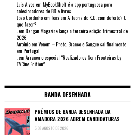
Luis Alves
em
MyBookShelf é a app portuguesa para
colecionadores de BD e livros
João Gordinho
em
Tens um A Teoria do K.O. com defeito? O
que fazer?
.
em
Dangan Magazine lança a terceira edição trimestral de
2026
António
em
Venom – Preto, Branco e Sangue sai finalmente
em Portugal
.
em
Arranca o especial “Realizadores Sem Fronteiras by
TVCine Edition”
BANDA DESENHADA
PRÉMIOS DE BANDA DESENHADA DA
AMADORA 2026 ABREM CANDIDATURAS
5 DE AGOSTO DE 2026