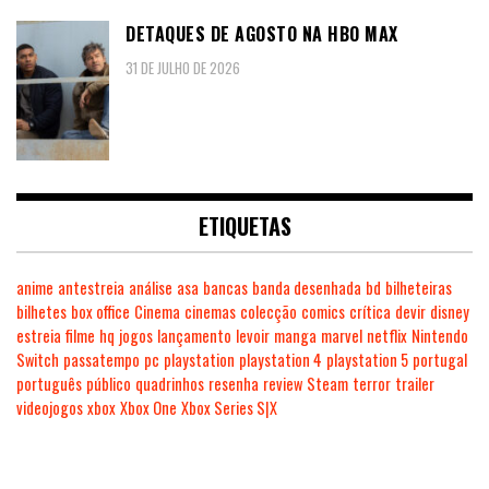
DETAQUES DE AGOSTO NA HBO MAX
31 DE JULHO DE 2026
ETIQUETAS
anime
antestreia
análise
asa
bancas
banda desenhada
bd
bilheteiras
bilhetes
box office
Cinema
cinemas
colecção
comics
crítica
devir
disney
estreia
filme
hq
jogos
lançamento
levoir
manga
marvel
netflix
Nintendo
Switch
passatempo
pc
playstation
playstation 4
playstation 5
portugal
português
público
quadrinhos
resenha
review
Steam
terror
trailer
videojogos
xbox
Xbox One
Xbox Series S|X