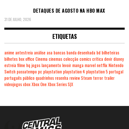
DETAQUES DE AGOSTO NA HBO MAX
31 DE JULHO, 2026
ETIQUETAS
anime
antestreia
análise
asa
bancas
banda desenhada
bd
bilheteiras
bilhetes
box office
Cinema
cinemas
colecção
comics
crítica
devir
disney
estreia
filme
hq
jogos
lançamento
levoir
manga
marvel
netflix
Nintendo
Switch
passatempo
pc
playstation
playstation 4
playstation 5
portugal
português
público
quadrinhos
resenha
review
Steam
terror
trailer
videojogos
xbox
Xbox One
Xbox Series S|X