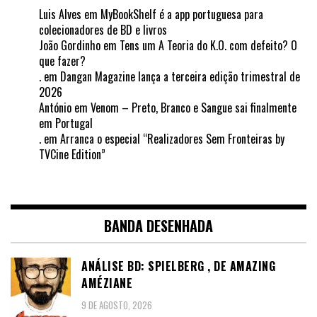
Luis Alves
em
MyBookShelf é a app portuguesa para
colecionadores de BD e livros
João Gordinho
em
Tens um A Teoria do K.O. com defeito? O
que fazer?
.
em
Dangan Magazine lança a terceira edição trimestral de
2026
António
em
Venom – Preto, Branco e Sangue sai finalmente
em Portugal
.
em
Arranca o especial “Realizadores Sem Fronteiras by
TVCine Edition”
BANDA DESENHADA
ANÁLISE BD: SPIELBERG , DE AMAZING
AMÉZIANE
9 DE AGOSTO, 2026