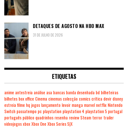
DETAQUES DE AGOSTO NA HBO MAX
31 DE JULHO DE 2026
ETIQUETAS
anime
antestreia
análise
asa
bancas
banda desenhada
bd
bilheteiras
bilhetes
box office
Cinema
cinemas
colecção
comics
crítica
devir
disney
estreia
filme
hq
jogos
lançamento
levoir
manga
marvel
netflix
Nintendo
Switch
passatempo
pc
playstation
playstation 4
playstation 5
portugal
português
público
quadrinhos
resenha
review
Steam
terror
trailer
videojogos
xbox
Xbox One
Xbox Series S|X