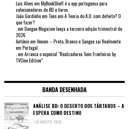
Luis Alves
em
MyBookShelf é a app portuguesa para
colecionadores de BD e livros
João Gordinho
em
Tens um A Teoria do K.O. com defeito? O
que fazer?
.
em
Dangan Magazine lança a terceira edição trimestral de
2026
António
em
Venom – Preto, Branco e Sangue sai finalmente
em Portugal
.
em
Arranca o especial “Realizadores Sem Fronteiras by
TVCine Edition”
BANDA DESENHADA
ANÁLISE BD: O DESERTO DOS TÁRTAROS – A
ESPERA COMO DESTINO
7 DE AGOSTO, 2026