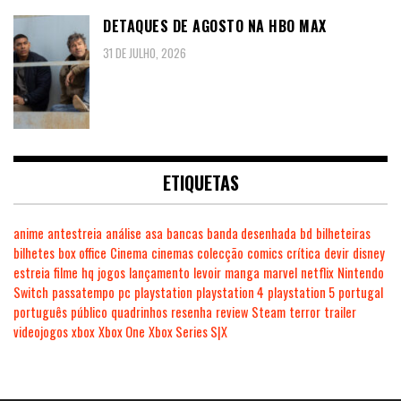
DETAQUES DE AGOSTO NA HBO MAX
31 DE JULHO, 2026
ETIQUETAS
anime
antestreia
análise
asa
bancas
banda desenhada
bd
bilheteiras
bilhetes
box office
Cinema
cinemas
colecção
comics
crítica
devir
disney
estreia
filme
hq
jogos
lançamento
levoir
manga
marvel
netflix
Nintendo
Switch
passatempo
pc
playstation
playstation 4
playstation 5
portugal
português
público
quadrinhos
resenha
review
Steam
terror
trailer
videojogos
xbox
Xbox One
Xbox Series S|X