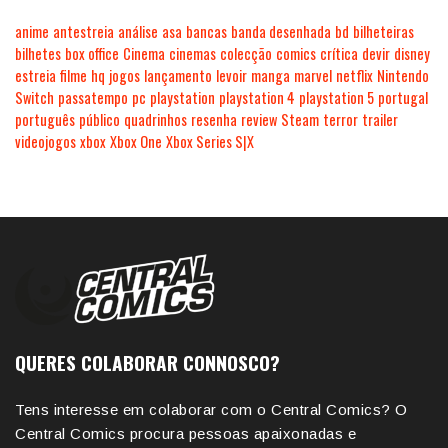
anime
antestreia
análise
asa
bancas
banda desenhada
bd
bilheteiras
bilhetes
box office
Cinema
cinemas
colecção
comics
crítica
devir
disney
estreia
filme
hq
jogos
lançamento
levoir
manga
marvel
netflix
Nintendo
Switch
passatempo
pc
playstation
playstation 4
playstation 5
portugal
português
público
quadrinhos
resenha
review
Steam
terror
trailer
videojogos
xbox
Xbox One
Xbox Series S|X
QUERES COLABORAR CONNOSCO?
Tens interesse em colaborar com o Central Comics? O
Central Comics procura pessoas apaixonadas e