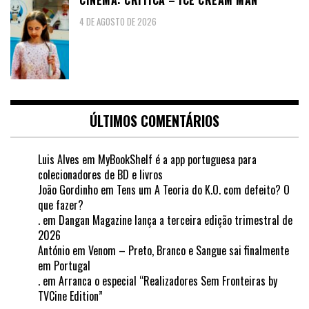
4 DE AGOSTO DE 2026
ÚLTIMOS COMENTÁRIOS
Luis Alves
em
MyBookShelf é a app portuguesa para
colecionadores de BD e livros
João Gordinho
em
Tens um A Teoria do K.O. com defeito? O
que fazer?
.
em
Dangan Magazine lança a terceira edição trimestral de
2026
António
em
Venom – Preto, Branco e Sangue sai finalmente
em Portugal
.
em
Arranca o especial “Realizadores Sem Fronteiras by
TVCine Edition”