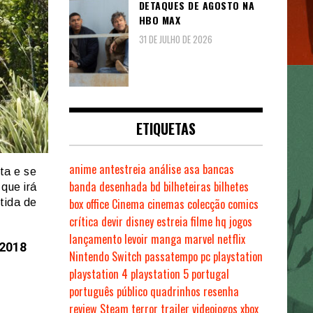
DETAQUES DE AGOSTO NA
HBO MAX
31 DE JULHO DE 2026
ETIQUETAS
anime
antestreia
análise
asa
bancas
ta e se
banda desenhada
bd
bilheteiras
bilhetes
que irá
box office
Cinema
cinemas
colecção
comics
tida de
crítica
devir
disney
estreia
filme
hq
jogos
lançamento
levoir
manga
marvel
netflix
 2018
Nintendo Switch
passatempo
pc
playstation
playstation 4
playstation 5
portugal
português
público
quadrinhos
resenha
review
Steam
terror
trailer
videojogos
xbox