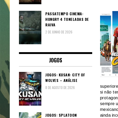
PASSATEMPO CINEMA:
HUNGRY 4 TONELADAS DE
RAIVA
2 DE JUNHO DE 2026
JOGOS
JOGOS: KUSAN: CITY OF
WOLVES – ANÁLISE
superior
8 DE AGOSTO DE 2026
si não t
protagoni
sempre u
mexicano
JOGOS: SPLATOON
ainda in