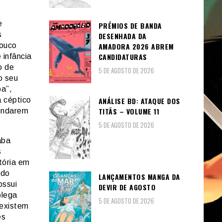
e
PRÉMIOS DE BANDA
s
DESENHADA DA
AMADORA 2026 ABREM
pouco
CANDIDATURAS
 infância
o de
5 DE AGOSTO DE 2026
o seu
ba”,
a céptico
ANÁLISE BD: ATAQUE DOS
TITÃS – VOLUME 11
endarem
5 DE AGOSTO DE 2026
aba
s
tória em
 do
LANÇAMENTOS MANGA DA
ossui
DEVIR DE AGOSTO
olega
5 DE AGOSTO DE 2026
 existem
es