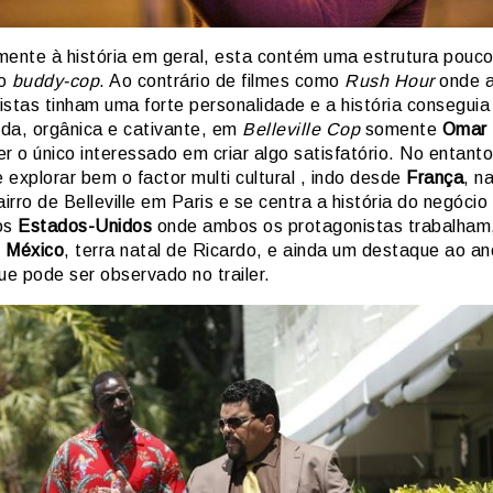
mente à história em geral, esta contém uma estrutura pouco 
ro
buddy-cop
. Ao contrário de filmes como
Rush Hour
onde 
stas tinham uma forte personalidade e a história conseguia 
ida, orgânica e cativante, em
Belleville Cop
somente
Omar
r o único interessado em criar algo satisfatório. No entanto
explorar bem o factor multi cultural , indo desde
França
, n
airro de Belleville em Paris e se centra a história do negócio
os
Estados-Unidos
onde ambos os protagonistas trabalham
o
México
, terra natal de Ricardo, e ainda um destaque ao a
que pode ser observado no trailer.