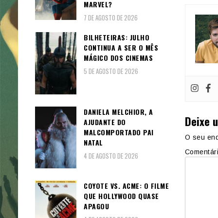
MARVEL?
7 DE AGOSTO DE 2026
BILHETEIRAS: JULHO
CONTINUA A SER O MÊS
MÁGICO DOS CINEMAS
5 DE AGOSTO DE 2026
DANIELA MELCHIOR, A
Deixe 
AJUDANTE DO
MALCOMPORTADO PAI
O seu end
NATAL
Comentár
4 DE AGOSTO DE 2026
COYOTE VS. ACME: O FILME
QUE HOLLYWOOD QUASE
APAGOU