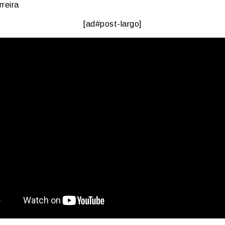
reira
[ad#post-largo]