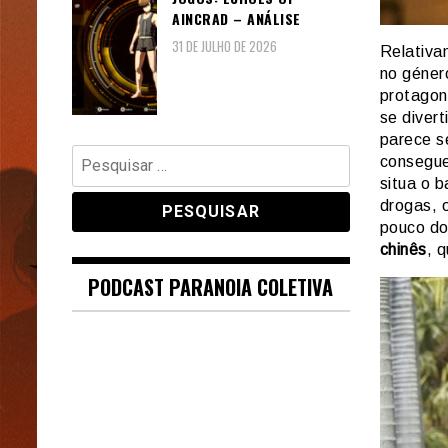
AINCRAD – ANÁLISE
31 DE JULHO DE 2026
Relativa
no géne
protagoni
se divert
parece se
Pesquisar
consegue 
por:
situa o b
drogas, 
pouco d
chinês
, 
PODCAST PARANOIA COLETIVA