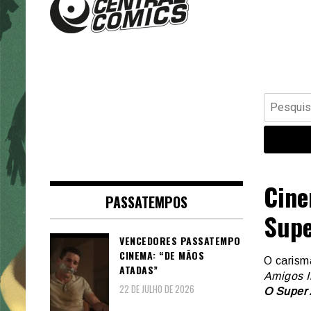
Banda Desenhada, Cinema,
Central Comics
Animação, TV, Videojogos
Pesquisar
por:
Cine
PASSATEMPOS
Supe
VENCEDORES PASSATEMPO
CINEMA: “DE MÃOS
O carism
ATADAS”
Amigos I
22 DE JULHO DE 2026
O Super