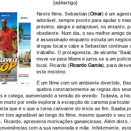
[ad#artigo]
Neste filme, Sebastian (
Omar
) é um agent
adorável, sempre pronto para ajudar o mai
próximo, alegre e adaptável, no entanto, 
obediente. Num dia, o seu melhor amigo de
é assassinado enquanto estuda um negóci
drogas local e cabe a Sebastian continuar 
trabalho. O protagonista, de alcunha “Baa
move-se para Miami e junta-se a um políci
local, Ricardo (
Ricardo Garcia
), para desv
este mistério.
É um filme com um ambiente divertido, Ba
quebra constantemente as regras dos seu
es e colega, aumentando a tensão do enredo. Todavia, a his
em muito por onde explorar à excepção do carisma particular
sta que é o que a torna cativante do início ao fim. Baaba p
m tom agradável ao longo do filme, mesmo quando o seu c
, Ricardo, apresenta motivações gananciosas. Além disto,
conveniências com a sua namorada e mãe. Infelizmente, est