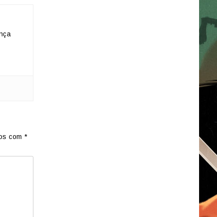
nça
dos com
*