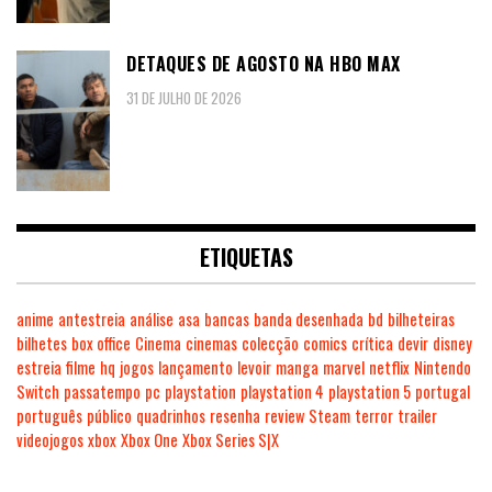
DETAQUES DE AGOSTO NA HBO MAX
31 DE JULHO DE 2026
ETIQUETAS
anime
antestreia
análise
asa
bancas
banda desenhada
bd
bilheteiras
bilhetes
box office
Cinema
cinemas
colecção
comics
crítica
devir
disney
estreia
filme
hq
jogos
lançamento
levoir
manga
marvel
netflix
Nintendo
Switch
passatempo
pc
playstation
playstation 4
playstation 5
portugal
português
público
quadrinhos
resenha
review
Steam
terror
trailer
videojogos
xbox
Xbox One
Xbox Series S|X