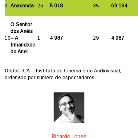
9
Anaconda
26
5 018
35
69 184
O Senhor
dos Anéis
10
– A
1
4 987
29
4 987
Irmandade
do Anel
Dados ICA – Instituto do Cinema e do Audiovisual;
ordenado por número de espectadores.
Ricardo Lopes