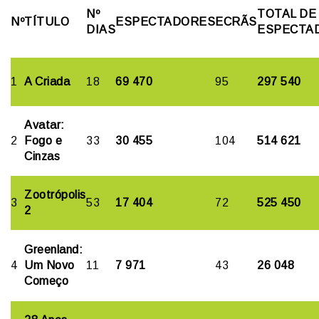
Nº
TOTAL DE
Nº
TÍTULO
ESPECTADORES
ECRÃS
DIAS
ESPECTA
1
A Criada
18
69 470
95
297 540
Avatar:
2
Fogo e
33
30 455
104
514 621
Cinzas
Zootrópolis
3
53
17 404
72
525 450
2
Greenland:
4
Um Novo
11
7 971
43
26 048
Começo